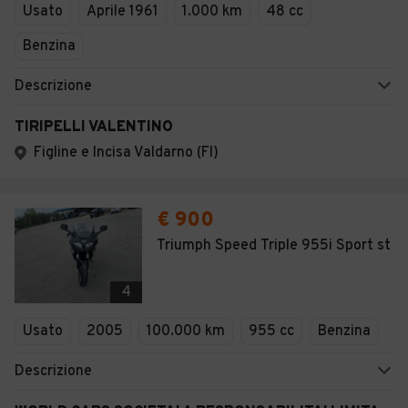
Usato
Aprile 1961
1.000 km
48 cc
Benzina
Descrizione
TIRIPELLI VALENTINO
Figline e Incisa Valdarno (FI)
€ 900
Triumph Speed Triple 955i Sport st
4
Usato
2005
100.000 km
955 cc
Benzina
Descrizione