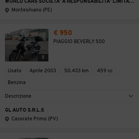
WORLD CARS SOCIETA' A RESPONSABILITA' LIMITATA SEMPLIFICATA
Montesilvano (PE)
€ 950
PIAGGIO BEVERLY 500
8
Usato
Aprile 2003
50.433 km
459 cc
Benzina
Descrizione
GL AUTO S.R.L.S
Casorate Primo (PV)