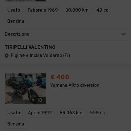
Veicoli Commerciali
Usato
Febbraio 1969
30.000 km
49 cc
Concessionari
Benzina
Descrizione
TIRIPELLI VALENTINO
Figline e Incisa Valdarno (FI)
€ 400
Yamaha Altro diversion
10
Usato
Aprile 1992
69.363 km
599 cc
Benzina