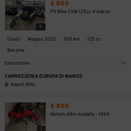
€ 800
Pit Bike CVM 125cc 4 marce
6
Usato
Maggio 2022
500 km
125 cc
Benzina
Descrizione
CARROZZERIA EUROPA DI MANZO
Napoli (NA)
€ 800
Motom Altro modello - 1969
1