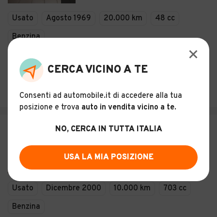
Usato
Agosto 1969
20.000 km
48 cc
Benzina
Descrizione
CERCA VICINO A TE
TIRIPELLI VALENTINO
Figline e Incisa Valdarno (FI)
Consenti ad automobile.it di accedere alla tua
posizione e trova
auto in vendita vicino a te
.
€ 800
NO, CERCA IN TUTTA ITALIA
Ape Piaggio 703tm da rivedere
motore
USA LA MIA POSIZIONE
7
Usato
Dicembre 2000
10.000 km
703 cc
Benzina