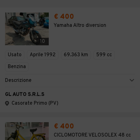
€ 400
Yamaha Altro diversion
10
Usato
Aprile 1992
69.363 km
599 cc
Benzina
Descrizione
GL AUTO S.R.L.S
Casorate Primo (PV)
€ 400
CICLOMOTORE VELOSOLEX 48 cc