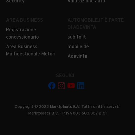
Security
Valutazione auto
AREA BUSINESS
AUTOMOBILE.IT È PARTE
DI ADEVINTA
Registrazione
concessionario
subito.it
Area Business
mobile.de
Multigestionale Motori
Adevinta
SEGUICI
Copyright © 2023 Marktplaats B.V. Tutti i diritti riservati.
Marktplaats B.V. - P.IVA 803.603.307.B.01