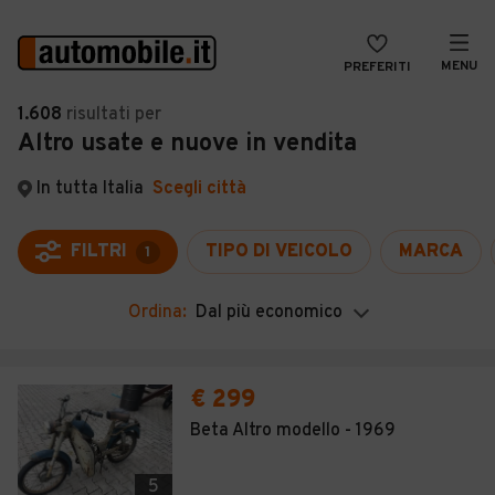
MENU
PREFERITI
CERCA
1.608
risultati
per
Altro usate e nuove in vendita
VENDI
Auto
MAGAZINE
Auto usate
In tutta Italia
Scegli città
ACCEDI
Auto Km 0
FILTRI
TIPO DI VEICOLO
MARCA
1
Auto Nuove
Ordina:
Dal più economico
Noleggio a lungo termine
Auto d'epoca
€ 299
Moto
Beta Altro modello - 1969
Camper
5