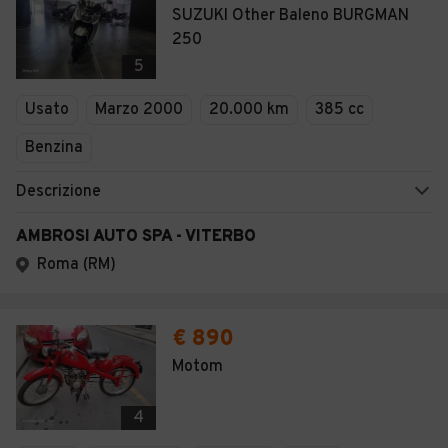
SUZUKI Other Baleno BURGMAN
250
5
Usato
Marzo 2000
20.000 km
385 cc
Benzina
Descrizione
AMBROSI AUTO SPA - VITERBO
Roma (RM)
€ 890
Motom
4