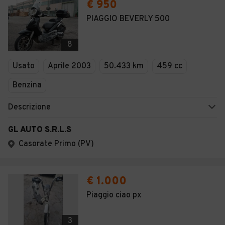
€ 950
PIAGGIO BEVERLY 500
8
Usato
Aprile 2003
50.433 km
459 cc
Benzina
Descrizione
GL AUTO S.R.L.S
Casorate Primo (PV)
€ 1.000
Piaggio ciao px
3