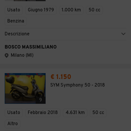
Usato
Giugno 1979
1.000 km
50 cc
Benzina
Descrizione
BOSCO MASSIMILIANO
Milano (MI)
€ 1.150
SYM Symphony 50 - 2018
9
Usato
Febbraio 2018
4.631 km
50 cc
Altro