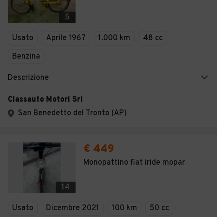
5
Usato
Aprile 1967
1.000 km
48 cc
Benzina
Descrizione
Classauto Motori Srl
San Benedetto del Tronto (AP)
€ 449
Monopattino fiat iride mopar
14
Usato
Dicembre 2021
100 km
50 cc