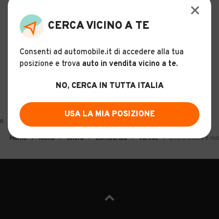
CERCA VICINO A TE
Consenti ad automobile.it di accedere alla tua
posizione e trova
auto in vendita vicino a te
.
NO, CERCA IN TUTTA ITALIA
USA LA MIA POSIZIONE
0
Home
Moto
Gilera
Lombardia
Varese
Gilera usate e nu