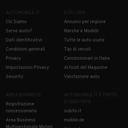
AUTOMOBILE.IT
ESPLORA
Chi Siamo
Annunci per regione
Serve aiuto?
Marche e Modelli
Dati identificativi
Tutte le auto usate
Condizioni generali
Tipi di veicoli
Privacy
Concessionari in Italia
Impostazioni Privacy
Articoli del Magazine
Security
Valutazione auto
AREA BUSINESS
AUTOMOBILE.IT È PARTE
DI ADEVINTA
Registrazione
concessionario
subito.it
Area Business
mobile.de
Multigestionale Motori