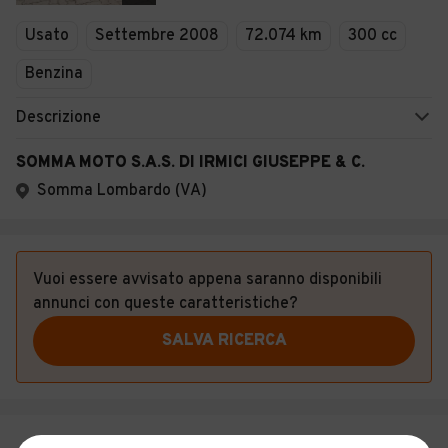
Veicoli Commerciali
Usato
Settembre 2008
72.074 km
300 cc
Concessionari
Benzina
Descrizione
SOMMA MOTO S.A.S. DI IRMICI GIUSEPPE & C.
Somma Lombardo (VA)
Vuoi essere avvisato appena saranno disponibili
annunci con queste caratteristiche?
SALVA RICERCA