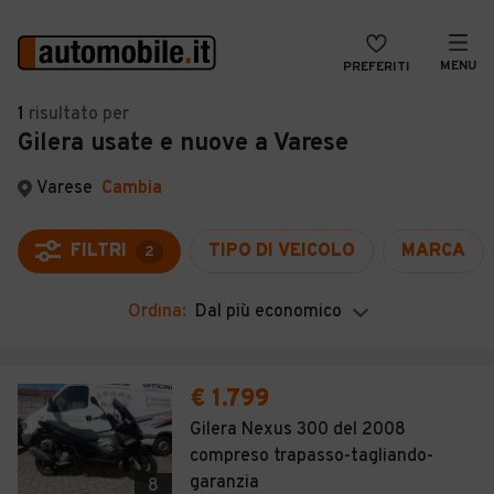
MENU
PREFERITI
CERCA
1
risultato
per
Gilera usate e nuove a Varese
VENDI
Auto
MAGAZINE
Auto usate
Varese
Cambia
ACCEDI
Auto Km 0
FILTRI
TIPO DI VEICOLO
MARCA
2
Auto Nuove
Ordina:
Dal più economico
Noleggio a lungo termine
Auto d'epoca
€ 1.799
Moto
Gilera Nexus 300 del 2008
compreso trapasso-tagliando-
Camper
garanzia
8