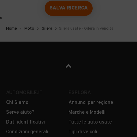
SALVA RICERCA
0
Home
Moto
Gilera
Gilera usate - Gilera in vendita
AUTOMOBILE.IT
ESPLORA
Chi Siamo
Annunci per regione
Serve aiuto?
Marche e Modelli
Dati identificativi
Tutte le auto usate
Condizioni generali
Tipi di veicoli