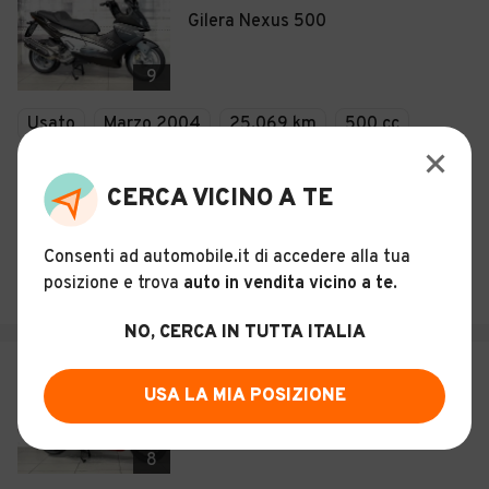
Gilera Nexus 500
9
Usato
Marzo 2004
25.069 km
500 cc
Benzina
CERCA VICINO A TE
Descrizione
Consenti ad automobile.it di accedere alla tua
LUCIANO MOTO S.A.S. DI DEFINA LUCIANO & C.
posizione e trova
auto in vendita vicino a te
.
Casalgrasso (CN)
NO, CERCA IN TUTTA ITALIA
€ 2.390
USA LA MIA POSIZIONE
Gilera Nexus 500
8