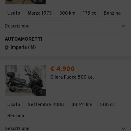
8
Usato
Marzo 1973
300 km
175 cc
Benzina
Descrizione
AUTOAMORETTI
Imperia (IM)
€ 4.900
Gilera Fuoco 500 i.e.
9
Usato
Settembre 2008
38.741 km
500 cc
Benzina
Descrizione