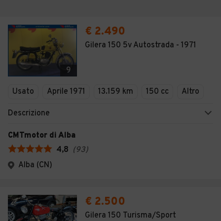
€ 2.490
Gilera 150 5v Autostrada - 1971
9
Usato
Aprile 1971
13.159 km
150 cc
Altro
Descrizione
CMTmotor di Alba
4,8
(
93
)
Alba (CN)
€ 2.500
Gilera 150 Turisma/Sport