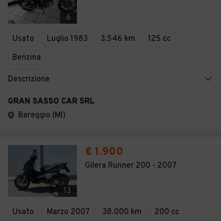
6
Usato
Luglio 1983
3.546 km
125 cc
Benzina
Descrizione
GRAN SASSO CAR SRL
Bareggio (MI)
€ 1.900
Gilera Runner 200 - 2007
13
Usato
Marzo 2007
38.000 km
200 cc