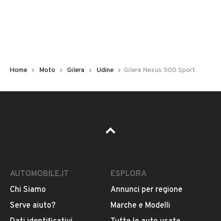
Chilometri
80.000
Immatricolazione
2005
Home
Moto
Gilera
Udine
Gilera Nexus 500 Sport
Cambio
Cambio automatico
Carburante
VEDI TUTTI
Benzina
AUTOMOBILE.IT
ESPLORA
Cilindrata
VENDITORE
500
Chi Siamo
Annunci per regione
Serve aiuto?
Marche e Modelli
COSTAN VIOREL
Tipologia