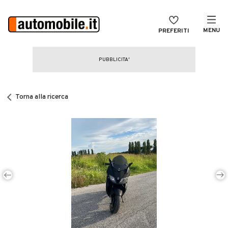
MENU
PREFERITI
CERCA
VENDI
Auto
MAGAZINE
Auto usate
Torna alla ricerca
ACCEDI
Auto Km 0
Auto Nuove
Noleggio a lungo termine
Auto d'epoca
Moto
Camper