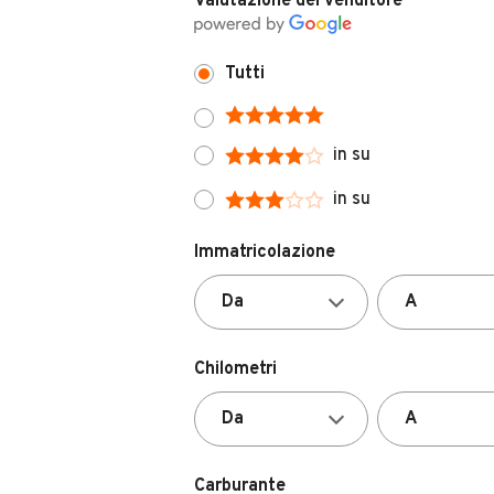
Valutazione del venditore
Tutti
in su
in su
Immatricolazione
Chilometri
Carburante