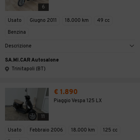
Veicoli Commerciali
6
Concessionari
Usato
Giugno 2011
18.000 km
49 cc
Benzina
Descrizione
SA.MI.CAR Autosalone
Trinitapoli (BT)
€ 1.890
Piaggio Vespa 125 LX
11
Usato
Febbraio 2006
18.000 km
125 cc