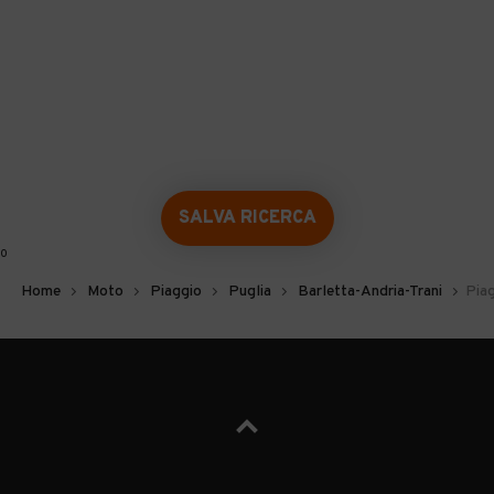
SALVA RICERCA
0
Home
Moto
Piaggio
Puglia
Barletta-Andria-Trani
Piag