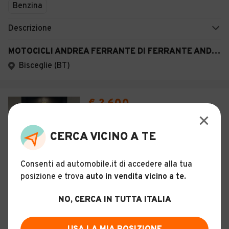
Benzina
Descrizione
MOTOCICLI ANDREA FERRANTE DI FERRANTE ANDREA
Bisceglie (BT)
€ 3.600
Piaggio Medley 125 S
CERCA VICINO A TE
8
Consenti ad automobile.it di accedere alla tua
Nuovo
2026
0 km
125 cc
Benzina
posizione e trova
auto in vendita vicino a te
.
Descrizione
NO, CERCA IN TUTTA ITALIA
VUBRA AUTOMOBILI
Trani (BT)