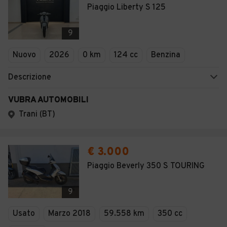
Piaggio Liberty S 125
9
Nuovo
2026
0 km
124 cc
Benzina
Descrizione
VUBRA AUTOMOBILI
Trani (BT)
€ 3.000
Piaggio Beverly 350 S TOURING
9
Usato
Marzo 2018
59.558 km
350 cc