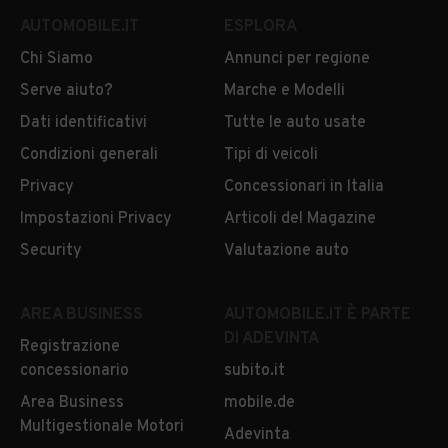
AUTOMOBILE.IT
ESPLORA
Chi Siamo
Annunci per regione
Serve aiuto?
Marche e Modelli
Dati identificativi
Tutte le auto usate
Condizioni generali
Tipi di veicoli
Privacy
Concessionari in Italia
Impostazioni Privacy
Articoli del Magazine
Security
Valutazione auto
AREA BUSINESS
AUTOMOBILE.IT È PARTE
DI ADEVINTA
Registrazione
concessionario
subito.it
Area Business
mobile.de
Multigestionale Motori
Adevinta