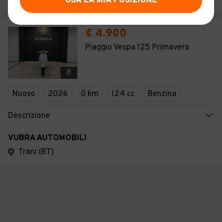
USA LA MIA POSIZIONE
€ 4.900
Piaggio Vespa 125 Primavera
8
Nuovo
2026
0 km
124 cc
Benzina
Descrizione
VUBRA AUTOMOBILI
Trani (BT)