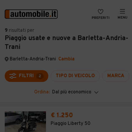
MENU
PREFERITI
CERCA
9
risultati
per
Piaggio usate e nuove a Barletta-Andria-
VENDI
Auto
Trani
MAGAZINE
Auto usate
Barletta-Andria-Trani
Cambia
ACCEDI
Auto Km 0
Auto Nuove
FILTRI
TIPO DI VEICOLO
MARCA
2
Noleggio a lungo termine
Ordina:
Dal più economico
Auto d'epoca
Moto
€ 1.250
Camper
Piaggio Liberty 50