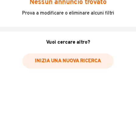
Nessun annuncio trovato
Vespa Special 3 marce faro tondo perfettamente
Prova a modificare o eliminare alcuni filtri
marciante,frizione nuova,tutta originale mai
verniciata,vernice originale
data inizio circolazione gennaio 1964
immatricolata 2008
Vuoi cercare altro?
INFORMAZIONI VEICOLO
INIZIA UNA NUOVA RICERCA
Marca
Piaggio
Chilometri
3.000
Immatricolazione
1964