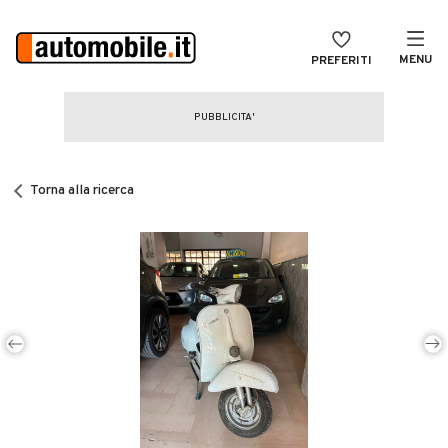
MENU
PREFERITI
CERCA
VENDI
Auto
MAGAZINE
Auto usate
Torna alla ricerca
ACCEDI
Auto Km 0
Auto Nuove
Noleggio a lungo termine
Auto d'epoca
Moto
Camper