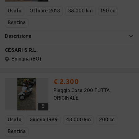
Veicoli Commerciali
Usato
Ottobre 2018
38.000 km
150 cc
Concessionari
Benzina
Descrizione
CESARI S.R.L.
Bologna (BO)
€ 2.300
Piaggio Cosa 200 TUTTA
ORIGINALE
5
Usato
Giugno 1989
48.000 km
200 cc
Benzina