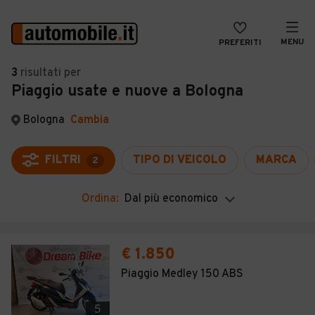
MENU
PREFERITI
CERCA
3
risultati
per
Piaggio usate e nuove a Bologna
VENDI
Auto
MAGAZINE
Auto usate
Bologna
Cambia
ACCEDI
Auto Km 0
FILTRI
TIPO DI VEICOLO
MARCA
2
Auto Nuove
Ordina:
Dal più economico
Noleggio a lungo termine
Auto d'epoca
€ 1.850
Moto
Piaggio Medley 150 ABS
Camper
5