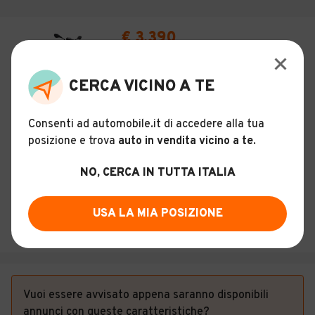
€ 3.390
Piaggio Medley 150 S
CERCA VICINO A TE
3
Usato
Dicembre 2025
0 km
150 cc
Consenti ad automobile.it di accedere alla tua
posizione e trova
auto in vendita vicino a te
.
Benzina
NO, CERCA IN TUTTA ITALIA
Descrizione
CESARI S.R.L.
USA LA MIA POSIZIONE
Bologna (BO)
Vuoi essere avvisato appena saranno disponibili
annunci con queste caratteristiche?