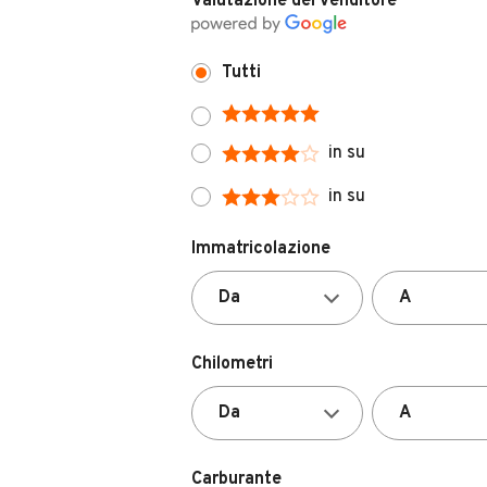
Tutti
in su
in su
Immatricolazione
Chilometri
Carburante