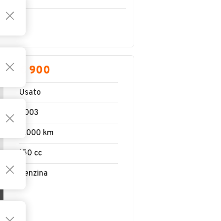
€ 900
Usato
2003
6.000 km
150 cc
Benzina