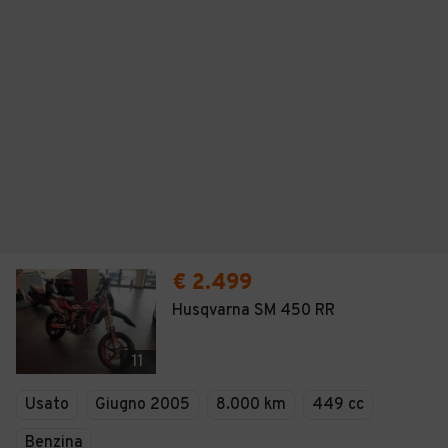
€ 2.499
Husqvarna SM 450 RR
11
Usato
Giugno 2005
8.000 km
449 cc
Benzina