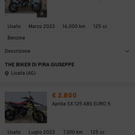
8
Usato
Marzo 2023
16.000 km
125 cc
Benzina
Descrizione
THE BIKER DI PIRA GIUSEPPE
Licata (AG)
€ 2.800
Aprilia SX 125 ABS EURO 5
3
Usato
Luglio 2022
7.300 km
125 cc