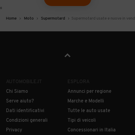
0
Home
Moto
Supermotard
Supermotard usate e nuove in vend
AUTOMOBILE.IT
ESPLORA
Chi Siamo
Annunci per regione
Serve aiuto?
Marche e Modelli
Dati identificativi
Tutte le auto usate
Condizioni generali
Tipi di veicoli
Privacy
Concessionari in Italia