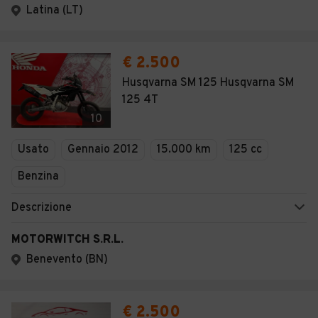
Latina (LT)
€ 2.500
Husqvarna SM 125 Husqvarna SM
125 4T
10
Usato
Gennaio 2012
15.000 km
125 cc
Benzina
Descrizione
MOTORWITCH S.R.L.
Benevento (BN)
€ 2.500