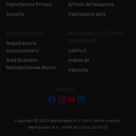
Impostazioni Privacy
Articoli del Magazine
Security
Valutazione auto
AREA BUSINESS
AUTOMOBILE.IT È PARTE
DI ADEVINTA
Registrazione
concessionario
subito.it
Area Business
mobile.de
Multigestionale Motori
Adevinta
SEGUICI
Copyright © 2023 Marktplaats B.V. Tutti i diritti riservati.
Marktplaats B.V. - P.IVA 803.603.307.B.01