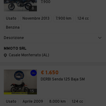
7.900
8
Usato
Novembre 2013
7.900 km
124 cc
Benzina
Descrizione
MMOTO SRL
Casale Monferrato (AL)
€ 1.650
DERBI Senda 125 Baja SM
15
Usato
Aprile 2009
8.000 km
124 cc