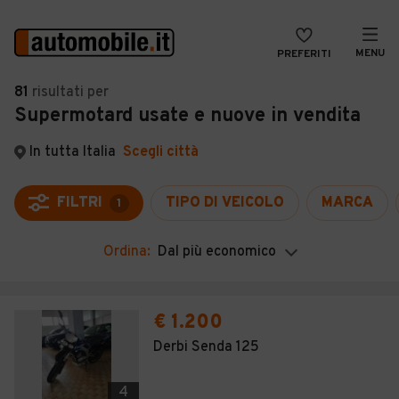
MENU
PREFERITI
CERCA
81
risultati
per
Supermotard usate e nuove in vendita
VENDI
Auto
MAGAZINE
Auto usate
In tutta Italia
Scegli città
ACCEDI
Auto Km 0
FILTRI
TIPO DI VEICOLO
MARCA
1
Auto Nuove
Ordina:
Dal più economico
Noleggio a lungo termine
Auto d'epoca
€ 1.200
Moto
Derbi Senda 125
Camper
4