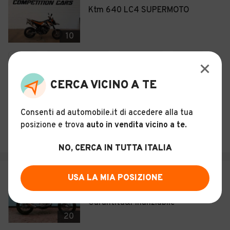
Ktm 640 LC4 SUPERMOTO
10
Usato
Dicembre 2006
35.000 km
640 cc
Benzina
CERCA VICINO A TE
Descrizione
Consenti ad automobile.it di accedere alla tua
COMPETITION CARS DI BORSOTTO FABIO
posizione e trova
auto in vendita vicino a te
.
Torino (TO)
NO, CERCA IN TUTTA ITALIA
€ 2.500
USA LA MIA POSIZIONE
Vent Dérapage 50 RR 2 tempi
Garantita&Finanziabile
20