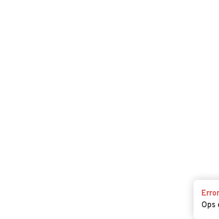
Erro
Ops 
Erro
Ops 