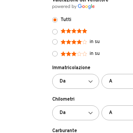
Tutti
in su
in su
Immatricolazione
Chilometri
Carburante