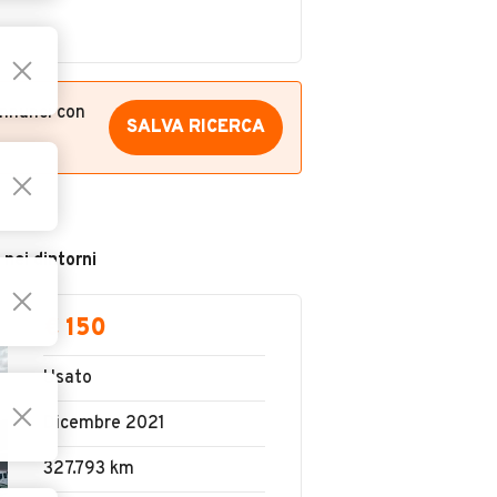
annunci con
SALVA RICERCA
 nei dintorni
€ 150
Usato
Dicembre 2021
327.793 km