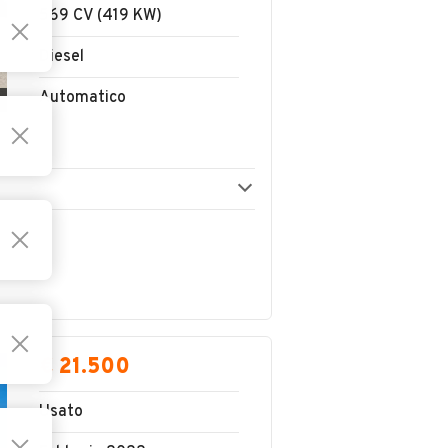
569 CV (419 KW)
Diesel
Automatico
€ 21.500
Usato