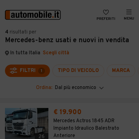
MENU
PREFERITI
CERCA
4
risultati
per
Mercedes-benz usati e nuovi in vendita
VENDI
Auto
MAGAZINE
Auto usate
In tutta Italia
Scegli città
ACCEDI
Auto Km 0
FILTRI
TIPO DI VEICOLO
MARCA
1
Auto Nuove
Ordina:
Dal più economico
Noleggio a lungo termine
Auto d'epoca
€ 19.900
Moto
Mercedes Actros 1845 ADR
Impianto Idraulico Balestrato
Camper
Anteriore
26