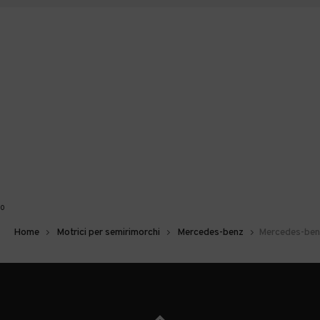
0
Home
Motrici per semirimorchi
Mercedes-benz
Mercedes-benz 