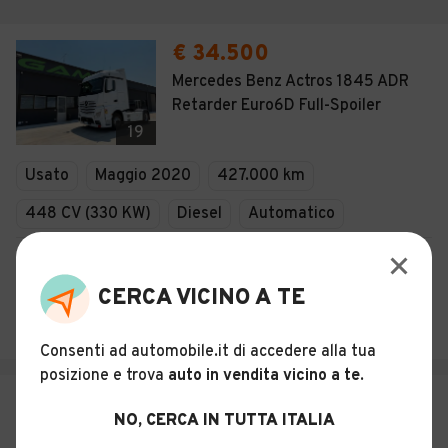
€ 34.500
Mercedes Benz Actros 1845 ADR
Retarder Euro6D Full-Spoiler
19
Usato
Maggio 2020
427.000 km
448 CV (330 KW)
Diesel
Automatico
Descrizione
CERCA VICINO A TE
GAM TRUCKS S.R.L.
Sommacampagna (VR)
Consenti ad automobile.it di accedere alla tua
posizione e trova
auto in vendita vicino a te
.
€ 39.900
NO, CERCA IN TUTTA ITALIA
Mercedes Benz