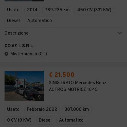
Veicoli Commerciali
Usato
2014
789.235 km
450 CV (331 KW)
Concessionari
Diesel
Automatico
Descrizione
CO.VE.I. S.R.L.
Misterbianco (CT)
€ 21.500
SINISTRATO Mercedes Benz
ACTROS MOTRICE 1845
9
Usato
Febbraio 2022
307.000 km
0 CV (0 KW)
Diesel
Automatico