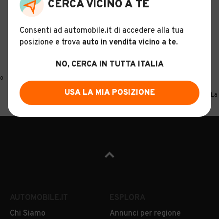
CERCA VICINO A TE
Consenti ad automobile.it di accedere alla tua
posizione e trova
auto in vendita vicino a te
.
NO, CERCA IN TUTTA ITALIA
0
USA LA MIA POSIZIONE
Home
Motrici per semirimorchi
Mercedes-benz
Liguria
La
AUTOMOBILE.IT
ESPLORA
Chi Siamo
Annunci per regione