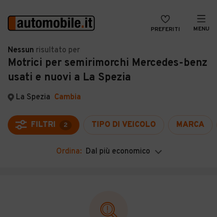
MENU
PREFERITI
CERCA
Nessun
risultato
per
Motrici per semirimorchi Mercedes-benz
VENDI
Auto
usati e nuovi a La Spezia
MAGAZINE
Auto usate
La Spezia
Cambia
ACCEDI
Auto Km 0
Auto Nuove
FILTRI
TIPO DI VEICOLO
MARCA
2
Noleggio a lungo termine
Ordina:
Dal più economico
Auto d'epoca
Moto
Camper