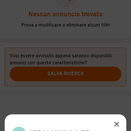
Veicoli Commerciali
Nessun annuncio trovato
Concessionari
Prova a modificare o eliminare alcuni filtri
Vuoi essere avvisato appena saranno disponibili
annunci con queste caratteristiche?
SALVA RICERCA