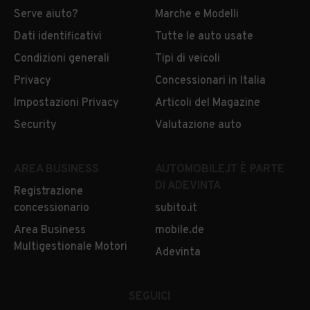
Serve aiuto?
Marche e Modelli
Dati identificativi
Tutte le auto usate
Condizioni generali
Tipi di veicoli
Privacy
Concessionari in Italia
Impostazioni Privacy
Articoli del Magazine
Security
Valutazione auto
AREA BUSINESS
AUTOMOBILE.IT È PARTE
DI ADEVINTA
Registrazione
concessionario
subito.it
Area Business
mobile.de
Multigestionale Motori
Adevinta
SEGUICI