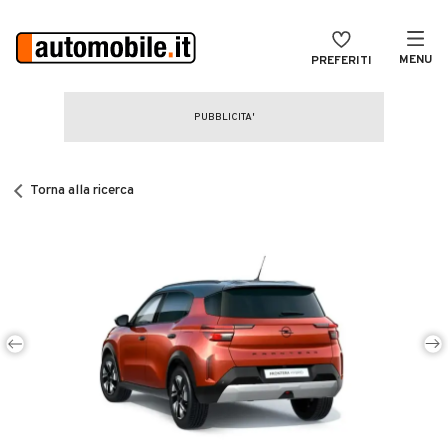
MENU
PREFERITI
CERCA
VENDI
Auto
MAGAZINE
Auto usate
Torna alla ricerca
ACCEDI
Auto Km 0
Auto Nuove
Noleggio a lungo termine
Auto d'epoca
Moto
Camper