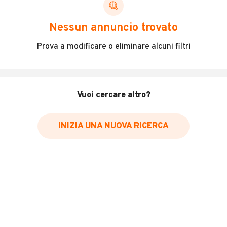
Nessun annuncio trovato
* Il canone mensile dei veicoli a noleggio può variare in base alla
Prova a modificare o eliminare alcuni filtri
durata del contratto, al numero di km inclusi e all'importo versato
come anticipo. Richiediamo ai nostri inserzionisti di indicare il prezzo
IVA inclusa. Vi raccomandiamo di verificare che il prezzo indicato
comprenda effettivamente l'IVA.
Vuoi cercare altro?
INIZIA UNA NUOVA RICERCA