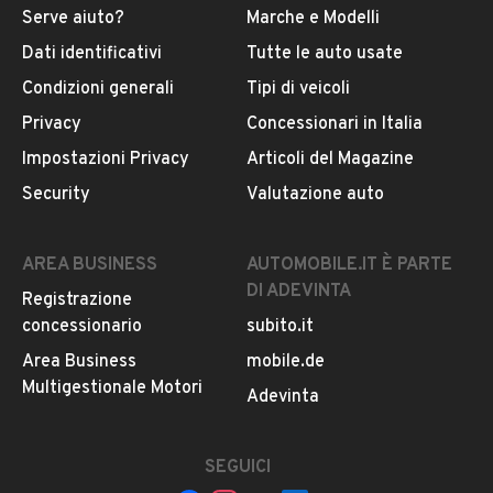
Serve aiuto?
Marche e Modelli
INFORMAZIONI VEICOLO
Dati identificativi
Tutte le auto usate
Condizioni generali
Tipi di veicoli
DATI BASE
CONSUMI
ESTETICA E CONDIZ
Privacy
Concessionari in Italia
Tipologia
Impostazioni Privacy
Articoli del Magazine
NOLEGGIO
Security
Valutazione auto
Marca
AREA BUSINESS
AUTOMOBILE.IT È PARTE
OPEL
DI ADEVINTA
Registrazione
concessionario
subito.it
Modello
Area Business
mobile.de
Frontera
Multigestionale Motori
Adevinta
Versione
-
SEGUICI