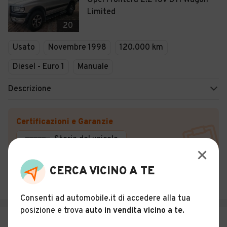
Opel Frontera 2.2 16V DTI Wagon
Limited
20
Usato
Novembre 1998
120.000 km
Diesel - Euro 1
Manuale
Descrizione
Certificazioni e Garanzie
Storia del veicolo
CERCA VICINO A TE
Rentalin.soverato di Luciano Ussia
Argusto (CZ)
Consenti ad automobile.it di accedere alla tua
posizione e trova
auto in vendita vicino a te
.
€ 8.500