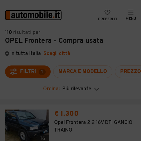
MENU
PREFERITI
CERCA
110
risultati
per
OPEL Frontera - Compra usata
VENDI
Auto
MAGAZINE
Auto usate
In tutta Italia
Scegli città
ACCEDI
Auto Km 0
FILTRI
MARCA E MODELLO
PREZZO
1
Auto Nuove
Ordina:
Più rilevante
Noleggio a lungo termine
Auto d'epoca
€ 1.300
Moto
Opel Frontera 2.2 16V DTI GANCIO
TRAINO
Camper
16