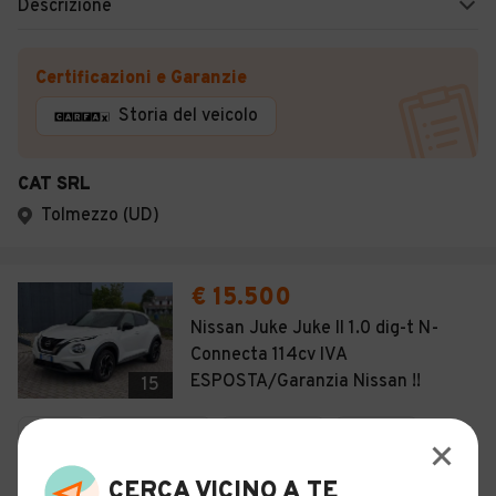
Descrizione
Certificazioni e Garanzie
Storia del veicolo
CAT SRL
Tolmezzo (UD)
€ 15.500
Nissan Juke Juke II 1.0 dig-t N-
Connecta 114cv IVA
ESPOSTA/Garanzia Nissan !!
15
Usato
Marzo 2023
57.500 km
Benzina
Manuale
CERCA VICINO A TE