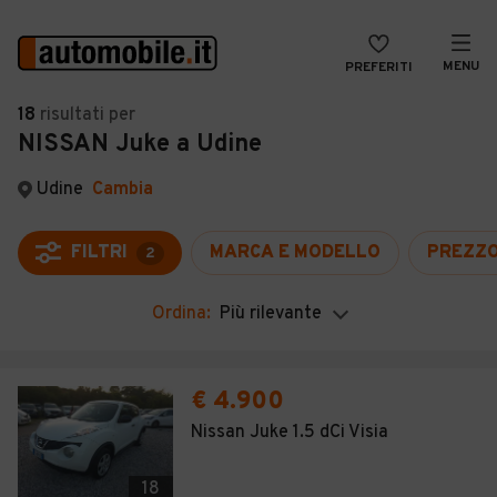
MENU
PREFERITI
CERCA
18
risultati
per
NISSAN Juke a Udine
VENDI
Auto
MAGAZINE
Auto usate
Udine
Cambia
ACCEDI
Auto Km 0
FILTRI
MARCA E MODELLO
PREZZ
2
Auto Nuove
Ordina:
Più rilevante
Noleggio a lungo termine
Auto d'epoca
€ 4.900
Moto
Nissan Juke 1.5 dCi Visia
Camper
18