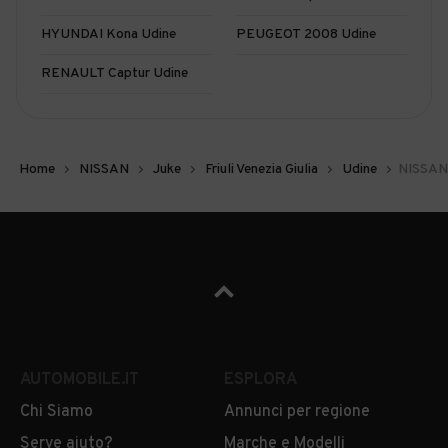
HYUNDAI Kona Udine
PEUGEOT 2008 Udine
RENAULT Captur Udine
Home
NISSAN
Juke
Friuli Venezia Giulia
Udine
NISSAN 
AUTOMOBILE.IT
ESPLORA
Chi Siamo
Annunci per regione
Serve aiuto?
Marche e Modelli