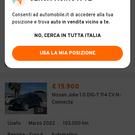
Descrizione
Consenti ad automobile.it di accedere alla tua
posizione e trova
auto in vendita vicino a te
.
Certificazioni e Garanzie
NO, CERCA IN TUTTA ITALIA
Storia del veicolo
USA LA MIA POSIZIONE
GLOBAL S.R.L.
Cervignano del Friuli (UD)
€ 15.900
Nissan Juke 1.0 DIG-T 114 CV N-
Connecta
25
Usato
Marzo 2022
103.000 km