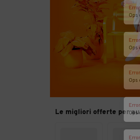
Erro
Ops 
Erro
Ops 
Erro
Ops 
Erro
Le migliori offerte per a
Ops 
Erro