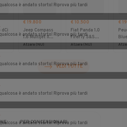
qualcosa è andato storto! Riprova più tardi
€ 19.800
€ 10.500
€ 1
r
 dCi
Jeep Compass
Fiat Panda 1.0
Peu
qualcosa è andato storto! Riprova più tardi
1.6 Multijet II
FireFly S&S
Blu
 5
2WD Limited
Hybrid City
S&S
Atzara (NU)
Atzara (NU)
Atza
gy
Cross
r
qualcosa è andato storto! Riprova più tardi
VEDI TUTTE
r
qualcosa è andato storto! Riprova più tardi
r
UNE
PER CONCESSIONARI
qualcosa è andato storto! Riprova più tardi