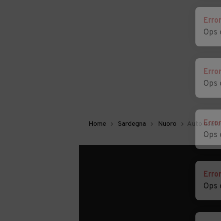
Erro
Ops 
Erro
Ops 
Erro
Home
Sardegna
Nuoro
Auto usate
Ops 
Erro
Ops 