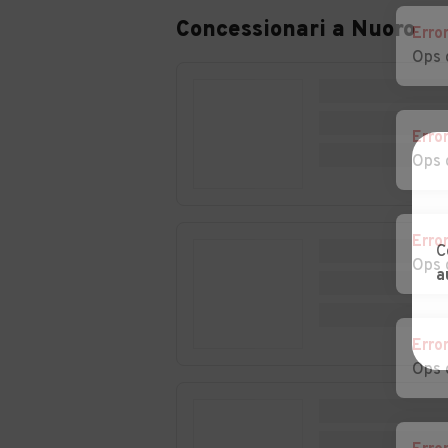
Concessionari a
Nuoro
Erro
Ops 
Erro
Ops 
Erro
C
Ops 
a
Erro
Ops 