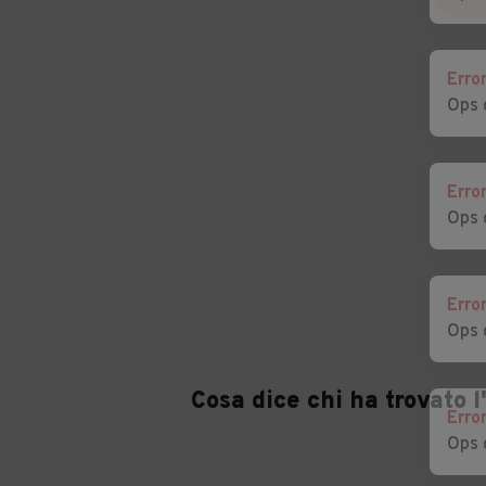
Erro
Ops 
Erro
Ops 
Erro
Ops 
Cosa dice chi ha trovato 
Erro
Ops 