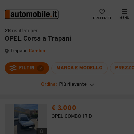
MENU
PREFERITI
CERCA
28
risultati
per
OPEL Corsa a Trapani
VENDI
Auto
MAGAZINE
Auto usate
Trapani
Cambia
ACCEDI
Auto Km 0
FILTRI
MARCA E MODELLO
PREZZ
2
Auto Nuove
Ordina:
Più rilevante
Noleggio a lungo termine
Auto d'epoca
€ 3.000
Moto
OPEL COMBO 1.7 D
Camper
8