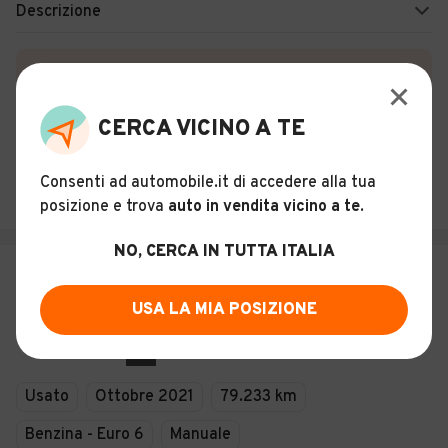
Descrizione
Certificazioni e Garanzie
Storia del veicolo
CERCA VICINO A TE
ACAT USATO GARANTITO
Consenti ad automobile.it di accedere alla tua
Italia
posizione e trova
auto in vendita vicino a te
.
NO, CERCA IN TUTTA ITALIA
€ 10.900
OPEL Corsa 1.2 75 CV Elegance
USA LA MIA POSIZIONE
1
Usato
Ottobre 2021
79.233 km
Benzina - Euro 6
Manuale