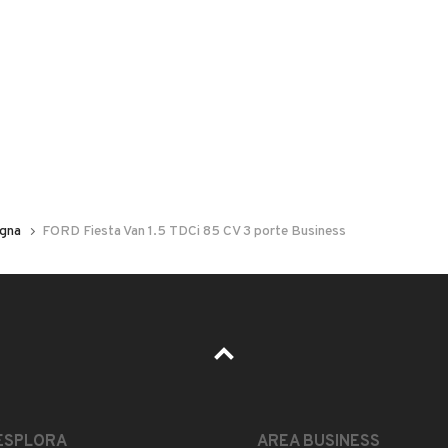
 nelle foto del veicolo o contatta
GU
per riceverlo.
gna
FORD Fiesta Van 1.5 TDCi 85 CV 3 porte Business
NEL PREZZO
 192.000 IL 01/2025
ESTETICA E CONDIZIONI
ACCESSORI
ESPLORA
AREA BUSINESS
Marca