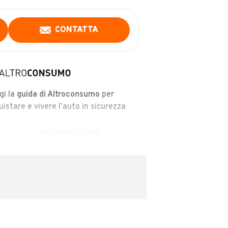
CONTATTA
gi la
guida di Altroconsumo
per
uistare e vivere l’auto in sicurezza
SCARICA GUIDA