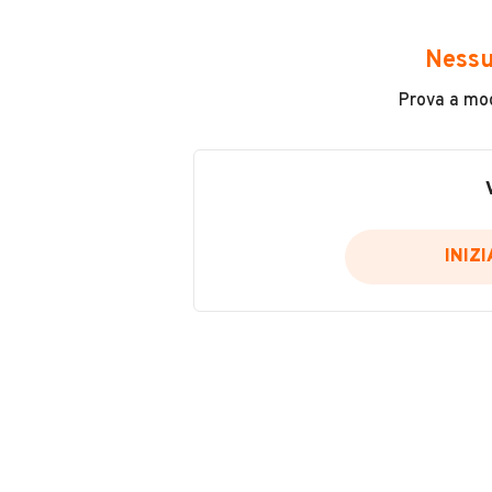
Avrai accesso a tutte le informazio
e sicuro, come:
Nessu
Incidenti in cui è stato coinvolto
Prova a modi
L'ultima lettura del contachilo
Data e luogo di immatricolazio
Data e luogo delle revisioni ef
Importazioni
INIZ
Inserisci il numero di targa per verif
Per saperne di più su CARFAX visit
VERIFIC