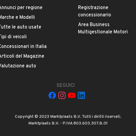
FORD
Annunci per regione
Registrazione
concessionario
Marche e Modelli
Versione
Area Business
Tutte le auto usate
Fiesta 1.5 TDCi 85 CV 3p. Van Business
Multigestionale Motori
Tipi di veicoli
Concessionari in Italia
Chilometri
Articoli del Magazine
193.000
Valutazione auto
Potenza
VEDI TUTTI
63 kW (85 CV)
SEGUICI
Numero di porte
2 o 3 porte
Copyright © 2023 Marktplaats B.V. Tutti i diritti riservati.
Marktplaats B.V. - P.IVA 803.603.307.B.01
Cilindrata
1499 cm³