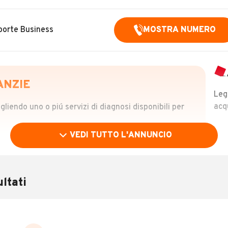
porte Business
MOSTRA NUMERO
ANZIE
Leg
acq
iendo uno o piú servizi di diagnosi disponibili per
VEDI TUTTO L'ANNUNCIO
OLO
 €
ltati
verificare la storia del veicolo semplicemente