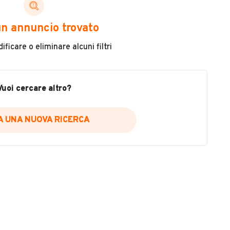
ni di cui necessiti per scegliere in modo trasparente
n annuncio trovato
 il veicolo
ficare o eliminare alcuni filtri
metri
ne
fettuate
Vuoi cercare altro?
IA UNA NUOVA RICERCA
icare la disponibilità del report.
a
il sito web
A DISPONIBILITÀ REPORT