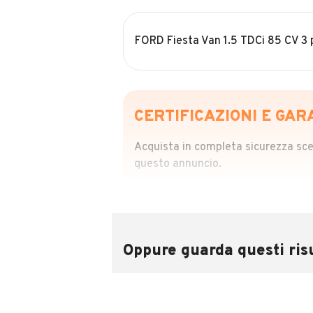
FORD Fiesta Van 1.5 TDCi 85 CV 3 
CERTIFICAZIONI E GAR
Acquista in completa sicurezza scegl
questo annuncio.
STORIA DEL VEIC
Richiedi da 39,99
Sponsorizzato
Oppure guarda questi risu
Attraverso il report CARFAX potrai 
utilizzando il numero di targa.