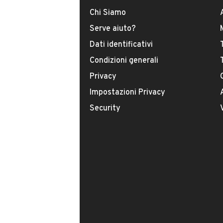
USATO
Chi Siamo
Serve aiuto?
Modello
Dati identificativi
Fiesta
Condizioni generali
Privacy
Carburante
Impostazioni Privacy
Diesel
Security
Immatricolazione
Giugno 2019
Cambio
VENDITORE
Cambio manuale
GENERAL CAR
Numero di posti
Iscritto da più di 4 anni
2 posti