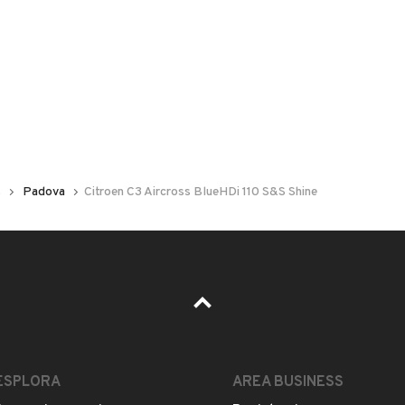
Numero di posti
5 posti
Sede di Padova
Carrozzeria
Altro
questo venditore e la sua votazione media.
s
Padova
Citroen C3 Aircross BlueHDi 110 S&S Shine
129, PADOVA, Padova
ESPLORA
AREA BUSINESS
 a rispondere alle chiamate.
Contattalo senza