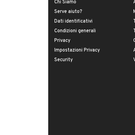
Chi Siamo
esitazione!
Serve aiuto?
Dati identificativi
CONTATTA IL VENDITORE
Condizioni generali
Privacy
Qual è il prezzo chiavi in mano?
Impostazioni Privacy
Accettate permute?
Security
È disponibile in altri colori?
Il tuo nome: