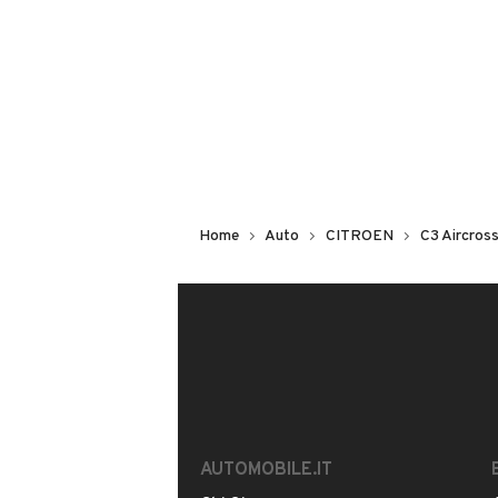
Numero di porte
VENDITORE
4 o 5 porte
Ghiraldo & Autoin Srl | 
Cilindrata
Iscritto da più di 4 anni
1499 cm³
Valutazione del venditore
Scopri cosa dicono gli utenti di 
Home
Auto
CITROEN
C3 Aircros
LEGGI LE RECENSIONI
VIALE DELL'INDUSTRIA, 9/11, 35
MOSTRA NUMERO
Risponde al 100% delle chiamate
AUTOMOBILE.IT
Questo venditore è
molto attento