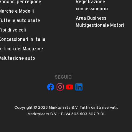
Annunci per regione
Registrazione
concessionario
Marche e Modelli
Area Business
Tutte le auto usate
Multigestionale Motori
Tipi di veicoli
Concessionari in Italia
L'auto è ancora disponibile?
Articoli del Magazine
Offrite finanziamenti?
Valutazione auto
SEGUICI
Copyright © 2023 Marktplaats B.V. Tutti i diritti riservati.
Marktplaats B.V. - P.IVA 803.603.307.B.01
La tua mail: