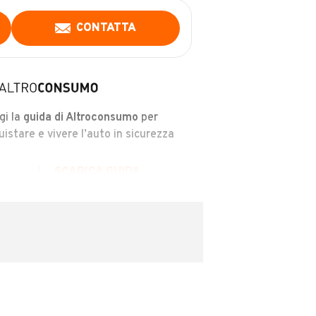
CONTATTA
gi la
guida di Altroconsumo
per
uistare e vivere l’auto in sicurezza
SCARICA GUIDA