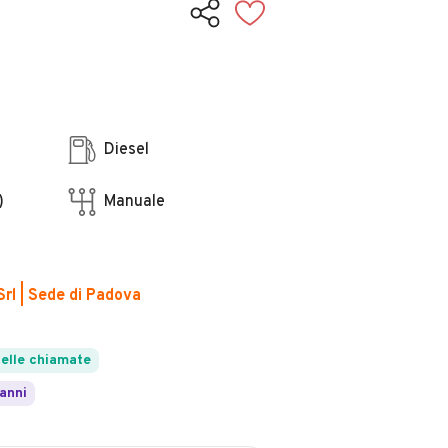
Diesel
)
Manuale
Srl | Sede di Padova
elle chiamate
 anni