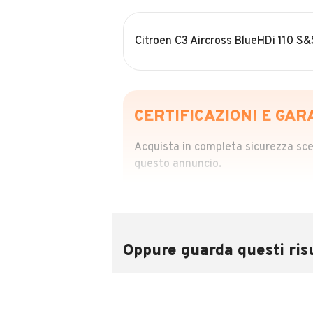
Citroen C3 Aircross BlueHDi 110 S&
CERTIFICAZIONI E GAR
Acquista in completa sicurezza scegl
questo annuncio.
STORIA DEL VEIC
Richiedi da 39,99
Sponsorizzato
Oppure guarda questi risu
Attraverso il report CARFAX potrai 
utilizzando il numero di targa.