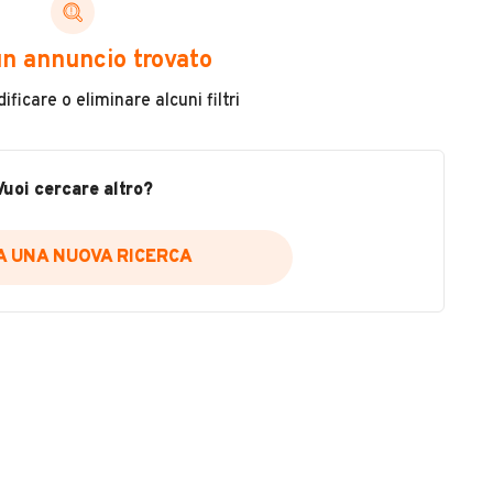
ni di cui necessiti per scegliere in modo trasparente
n annuncio trovato
 il veicolo
ficare o eliminare alcuni filtri
metri
ne
fettuate
Vuoi cercare altro?
IA UNA NUOVA RICERCA
icare la disponibilità del report.
a
il sito web
A DISPONIBILITÀ REPORT