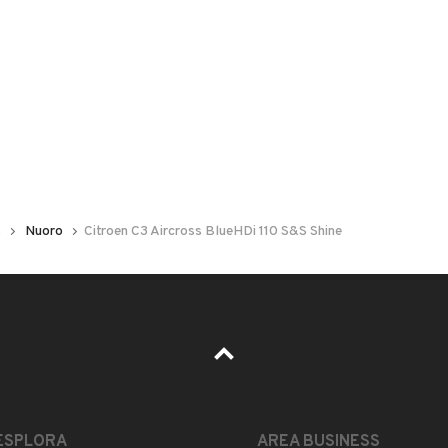
 nelle foto del veicolo o contatta
GU
per riceverlo.
 Shine Pack
s
Nuoro
Citroen C3 Aircross BlueHDi 110 S&S Shine
enza nessun lavoro da effettuare
LEGGI TUTTO
ESPLORA
AREA BUSINESS