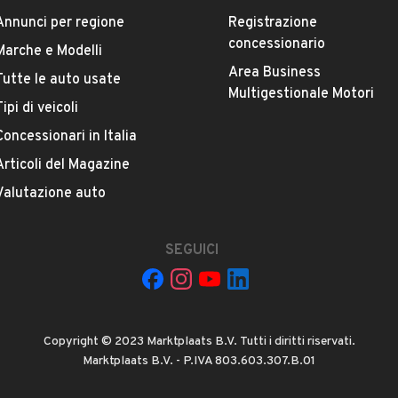
Annunci per regione
Registrazione
concessionario
Marche e Modelli
Area Business
Tutte le auto usate
ESTETICA E CONDIZIONI
ACCESSORI
Multigestionale Motori
Tipi di veicoli
Concessionari in Italia
Marca
CITROEN
Articoli del Magazine
Valutazione auto
Versione
C3 Aircross BlueHDi 110 S&S Shine
SEGUICI
Chilometri
100.000
Copyright © 2023 Marktplaats B.V. Tutti i diritti riservati.
Potenza
Marktplaats B.V. - P.IVA 803.603.307.B.01
VEDI TUTTI
81 kW (110 CV)