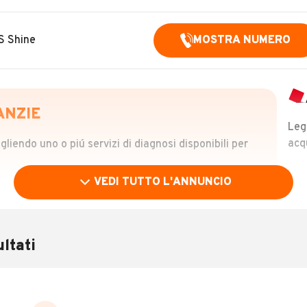
S Shine
MOSTRA NUMERO
ANZIE
Leg
acq
iendo uno o piú servizi di diagnosi disponibili per
VEDI TUTTO L'ANNUNCIO
OLO
 €
ltati
verificare la storia del veicolo semplicemente