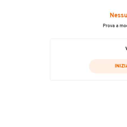
Avrai accesso a tutte le informazio
e sicuro, come:
Nessu
Incidenti in cui è stato coinvolto
Prova a modi
L'ultima lettura del contachilo
Data e luogo di immatricolazio
Data e luogo delle revisioni ef
Importazioni
INIZ
Inserisci il numero di targa per verif
Per saperne di più su CARFAX visit
VERIFIC