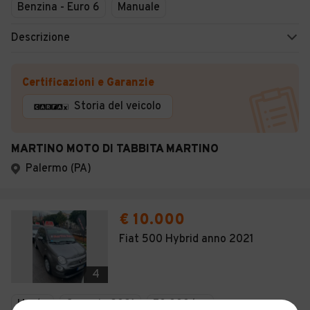
Benzina - Euro 6
Manuale
Descrizione
Certificazioni e Garanzie
Storia del veicolo
MARTINO MOTO DI TABBITA MARTINO
Palermo (PA)
€ 10.000
Fiat 500 Hybrid anno 2021
4
Usato
Gennaio 2021
70.000 km