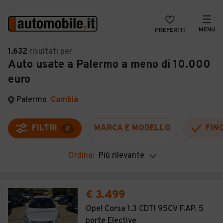
MENU
PREFERITI
CERCA
1.632
risultati
per
Auto usate a Palermo a meno di 10.000
VENDI
Auto
euro
MAGAZINE
Auto usate
Palermo
Cambia
ACCEDI
Auto Km 0
Auto Nuove
FILTRI
MARCA E MODELLO
FIN
2
Noleggio a lungo termine
Ordina:
Più rilevante
Auto d'epoca
Moto
€ 3.499
Camper
Opel Corsa 1.3 CDTI 95CV F.AP. 5
porte Elective