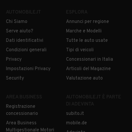
AUTOMOBILE.IT
ESPLORA
Chi Siamo
Annunci per regione
Serve aiuto?
Marche e Modelli
Dati identificativi
Tutte le auto usate
Condizioni generali
Tipi di veicoli
Privacy
Concessionari in Italia
Impostazioni Privacy
Articoli del Magazine
Security
Valutazione auto
AREA BUSINESS
AUTOMOBILE.IT È PARTE
DI ADEVINTA
Registrazione
concessionario
subito.it
Area Business
mobile.de
Multigestionale Motori