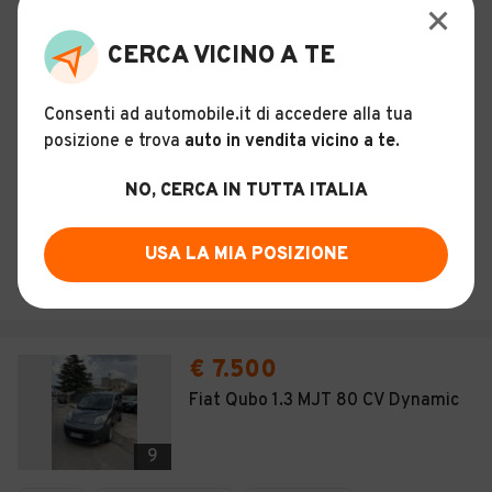
Ibrido - Euro 6
Manuale
CERCA VICINO A TE
Descrizione
Consenti ad automobile.it di accedere alla tua
posizione e trova
auto in vendita vicino a te
.
Certificazioni e Garanzie
Storia del veicolo
NO, CERCA IN TUTTA ITALIA
USA LA MIA POSIZIONE
MARTINO MOTO DI TABBITA MARTINO
Palermo (PA)
€ 7.500
Fiat Qubo 1.3 MJT 80 CV Dynamic
9