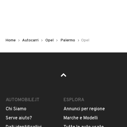
Immatricolazione
2021
Chilometri
116.000
Home
Autocarri
Opel
Palermo
Opel
Carburante
Diesel
Tipologia
VEDI TUTTI
Altro
AUTOMOBILE.IT
ESPLORA
Usato / Nuovo
VENDITORE
Usato
Chi Siamo
Annunci per regione
Serve aiuto?
Marche e Modelli
Car Lab S.r.l.
Cilindrata