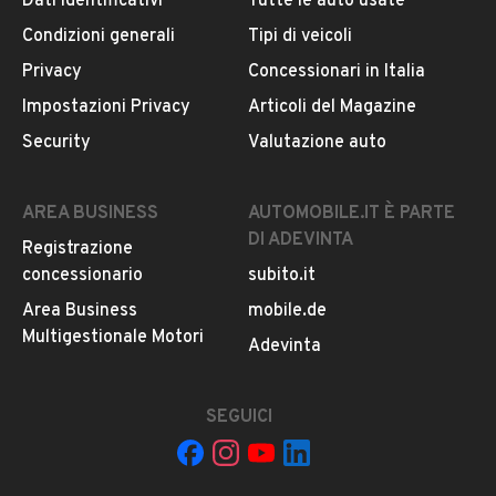
Dati identificativi
Tutte le auto usate
Iscritto da meno di un anno
0 cm³
Condizioni generali
Tipi di veicoli
Viale della resurrezione 2, 90146, Palermo
Privacy
Concessionari in Italia
Impostazioni Privacy
Articoli del Magazine
MOSTRA NUMERO
Security
Valutazione auto
CONTATTA IL VENDITORE
AREA BUSINESS
AUTOMOBILE.IT È PARTE
DI ADEVINTA
Registrazione
Il veicolo è ancora disponibile?
concessionario
subito.it
Il prezzo è trattabile?
Area Business
mobile.de
Offrite finanziamenti?
Multigestionale Motori
Adevinta
Accettate permute?
È possibile vedere più foto?
SEGUICI
Quali sono le condizioni della garanzia?