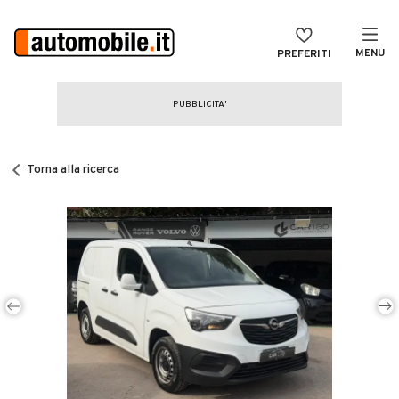
MENU
PREFERITI
CERCA
VENDI
Auto
MAGAZINE
Auto usate
Torna alla ricerca
ACCEDI
Auto Km 0
Auto Nuove
Noleggio a lungo termine
Auto d'epoca
Moto
Camper