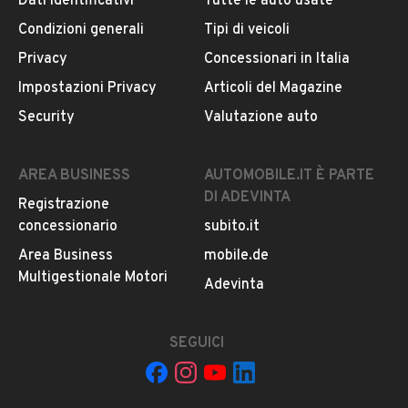
Dati identificativi
Tutte le auto usate
Questo venditore
riceverà un’e-mail di notifica
per
ogni chiamata ricevuta.
Condizioni generali
Tipi di veicoli
Privacy
Concessionari in Italia
CONTATTA IL VENDITORE
Impostazioni Privacy
Articoli del Magazine
Security
Valutazione auto
Il veicolo è ancora disponibile?
Il prezzo è trattabile?
AREA BUSINESS
AUTOMOBILE.IT È PARTE
Offrite finanziamenti?
DI ADEVINTA
Registrazione
Accettate permute?
concessionario
subito.it
È possibile vedere più foto?
Area Business
mobile.de
Quali sono le condizioni della garanzia?
Multigestionale Motori
Adevinta
SEGUICI