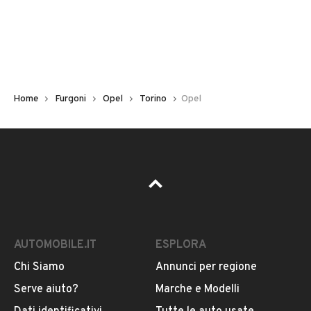
Diesel
Tipologia
VEDI TUTTI
Altro
Home
Furgoni
Opel
Torino
Opel
Usato / Nuovo
VENDITORE
Usato
EFFEDUE MOTORS
Cilindrata
Iscritto da 2 anni
0
Via Vittorio Cuniberti, 61, 10121, Torino
AUTOMOBILE.IT
ESPLORA
MOSTRA NUMERO
Chi Siamo
Annunci per regione
Serve aiuto?
Marche e Modelli
Notifiche chiamate attive