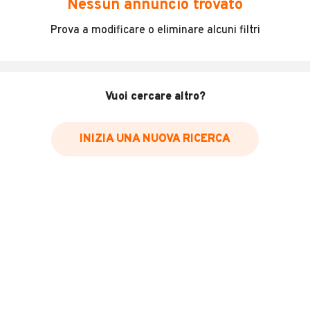
Nessun annuncio trovato
Furgone molto bello... pochissimi km solo 130000.
Prova a modificare o eliminare alcuni filtri
comoda e versatile... bassissimi consumi... unico
proprietario....
Vuoi cercare altro?
INFORMAZIONI VEICOLO
Marca
INIZIA UNA NUOVA RICERCA
Opel
Immatricolazione
2016
Chilometri
130.000
Carburante