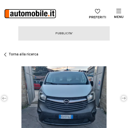
MENU
PREFERITI
CERCA
VENDI
Auto
MAGAZINE
Auto usate
Torna alla ricerca
ACCEDI
Auto Km 0
Auto Nuove
Noleggio a lungo termine
Auto d'epoca
Moto
Camper