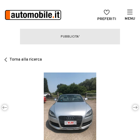
MENU
PREFERITI
CERCA
VENDI
Auto
MAGAZINE
Auto usate
Torna alla ricerca
ACCEDI
Auto Km 0
Auto Nuove
Noleggio a lungo termine
Auto d'epoca
Moto
Camper