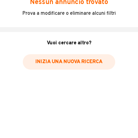
Nessun annuncio trovato
Incidenti in cui è stato coinvolto il veicolo
Prova a modificare o eliminare alcuni filtri
L'ultima lettura del contachilometri
Data e luogo di immatricolazione
Data e luogo delle revisioni effettuate
Vuoi cercare altro?
Importazioni
INIZIA UNA NUOVA RICERCA
Inserisci il numero di targa per verificare la disponibilità
del report.
Per saperne di più su CARFAX visita
il sito web
VERIFICA DISPONIBILITÀ REPORT