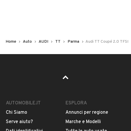
Non hai il numero di targa? Cercalo nelle foto del veicolo
o contatta
il venditore al telefono
o
via e-mail
per
riceverlo.
Home
Auto
AUDI
TT
Parma
Audi TT Coupé 2.0 TFSI
AUTOMOBILE.IT
ESPLORA
Chi Siamo
Annunci per regione
Pubblicità
Serve aiuto?
Marche e Modelli