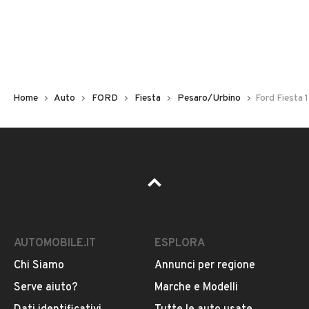
Non hai il numero di targa? Cercalo nelle foto del veicolo
o contatta
il venditore al telefono
o
via e-mail
per
riceverlo.
Home
Auto
FORD
Fiesta
Pesaro/Urbino
Ford Fiesta 
AUTOMOBILE.IT
ESPLORA
Chi Siamo
Annunci per regione
Pubblicità
Serve aiuto?
Marche e Modelli