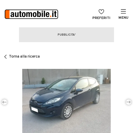
MENU
PREFERITI
CERCA
VENDI
Auto
MAGAZINE
Auto usate
Torna alla ricerca
ACCEDI
Auto Km 0
Auto Nuove
Noleggio a lungo termine
Auto d'epoca
Moto
Camper