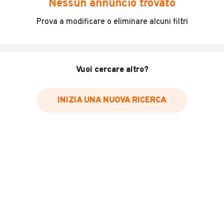
Nessun annuncio trovato
Incidenti in cui è stato coinvolto il veicolo
Prova a modificare o eliminare alcuni filtri
L'ultima lettura del contachilometri
Data e luogo di immatricolazione
Data e luogo delle revisioni effettuate
Vuoi cercare altro?
Importazioni
INIZIA UNA NUOVA RICERCA
Inserisci il numero di targa per verificare la disponibilità
del report.
Per saperne di più su CARFAX visita
il sito web
VERIFICA DISPONIBILITÀ REPORT