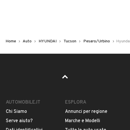
Non hai il numero di targa? Cercalo nelle foto del veicolo
o contatta
il venditore al telefono
o
via e-mail
per
riceverlo.
Home
Auto
HYUNDAI
Tucson
Pesaro/Urbino
Hyunda
AUTOMOBILE.IT
ESPLORA
Chi Siamo
Annunci per regione
Pubblicità
Serve aiuto?
Marche e Modelli