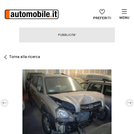
MENU
PREFERITI
CERCA
VENDI
Auto
MAGAZINE
Auto usate
Torna alla ricerca
ACCEDI
Auto Km 0
Auto Nuove
Noleggio a lungo termine
Auto d'epoca
Moto
Camper