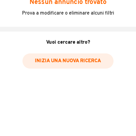
Nessun annuncio trovato
Incidenti in cui è stato coinvolto il veicolo
Prova a modificare o eliminare alcuni filtri
L'ultima lettura del contachilometri
Data e luogo di immatricolazione
Data e luogo delle revisioni effettuate
Vuoi cercare altro?
Importazioni
INIZIA UNA NUOVA RICERCA
Inserisci il numero di targa per verificare la disponibilità
del report.
Per saperne di più su CARFAX visita
il sito web
VERIFICA DISPONIBILITÀ REPORT