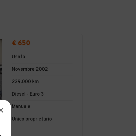
€ 650
Usato
Novembre 2002
239.000 km
Diesel - Euro 3
Manuale
Unico proprietario