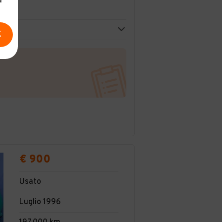
a
E
€ 900
Usato
Luglio 1996