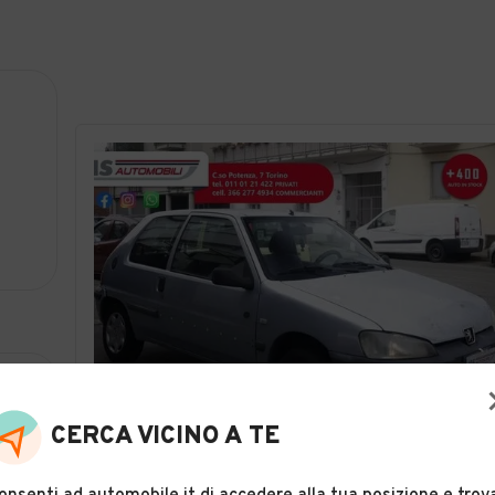
CERCA VICINO A TE
18
Peugeot 106 Peugeot 106 1.5 diesel cat 3 porte