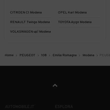
CITROEN C1 Modena
OPEL Karl Modena
RENAULT Twingo Modena
TOYOTA Aygo Modena
VOLKSWAGEN up! Modena
Home
PEUGEOT
108
Emilia Romagna
Modena
PEUGE
AUTOMOBILE.IT
ESPLORA