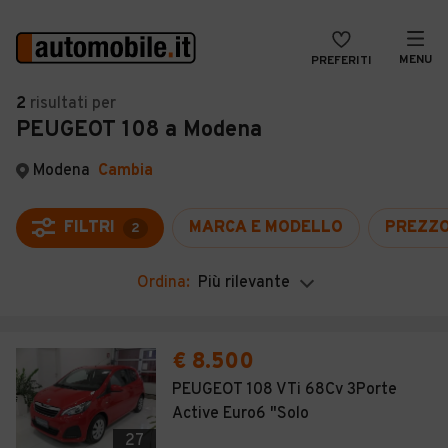
MENU
PREFERITI
CERCA
2
risultati
per
PEUGEOT 108 a Modena
VENDI
Auto
MAGAZINE
Auto usate
Modena
Cambia
ACCEDI
Auto Km 0
FILTRI
MARCA E MODELLO
PREZZ
2
Auto Nuove
Ordina:
Più rilevante
Noleggio a lungo termine
Auto d'epoca
€ 8.500
Moto
PEUGEOT 108 VTi 68Cv 3Porte
Active Euro6 "Solo
Camper
27