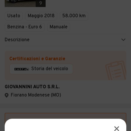
9
Usato
Maggio 2018
58.000 km
Benzina - Euro 6
Manuale
Descrizione
Certificazioni e Garanzie
Storia del veicolo
GIOVANNINI AUTO S.R.L.
Fiorano Modenese (MO)
Vuoi essere avvisato appena saranno disponibili
annunci con queste caratteristiche?