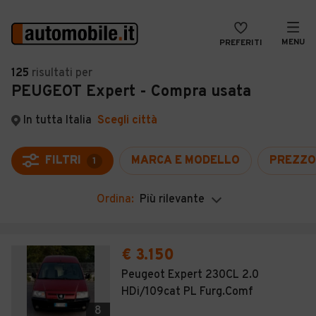
MENU
PREFERITI
CERCA
125
risultati
per
PEUGEOT Expert - Compra usata
VENDI
Auto
MAGAZINE
Auto usate
In tutta Italia
Scegli città
ACCEDI
Auto Km 0
FILTRI
MARCA E MODELLO
PREZZO
1
Auto Nuove
Ordina:
Più rilevante
Noleggio a lungo termine
Auto d'epoca
€ 3.150
Moto
Peugeot Expert 230CL 2.0
HDi/109cat PL Furg.Comf
Camper
8