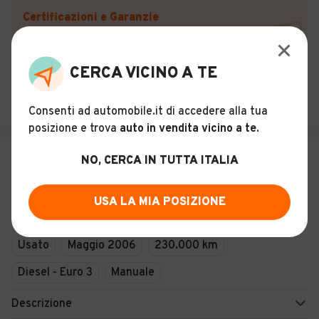
Certificazioni e Garanzie
Storia del veicolo
CERCA VICINO A TE
MATISO
Bastia Umbra (PG)
Consenti ad automobile.it di accedere alla tua
posizione e trova
auto in vendita vicino a te
.
€ 2.500
NO, CERCA IN TUTTA ITALIA
Peugeot Expert 2.0 DIESEL 3
POSTI SOLO PER COMMERCIANTI
USA LA MIA POSIZIONE
8
Usato
Maggio 2006
230.000 km
Diesel - Euro 3
Manuale
Descrizione