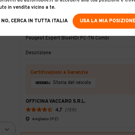
onsenti ad automobile.it di accedere alla tua posizione e trov
uto in vendita vicino a te
.
NO, CERCA IN TUTTA ITALIA
USA LA MIA POSIZION
15
Peugeot Expert BlueHDi PC-TN Combi
Descrizione
Certificazioni e Garanzie
Storia del veicolo
OFFICINA VACCARO S.R.L.
4,7
(
159
)
Avigliano (PZ)