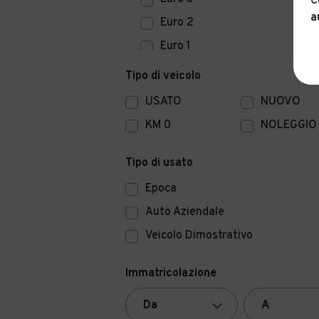
C
a
Euro 2
Euro 1
Euro 0
Tipo di veicolo
USATO
NUOVO
KM 0
NOLEGGIO
Tipo di usato
Epoca
Auto Aziendale
Veicolo Dimostrativo
Immatricolazione