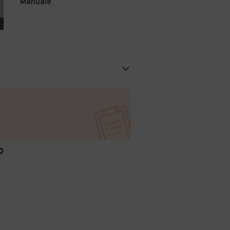
Manuale
O