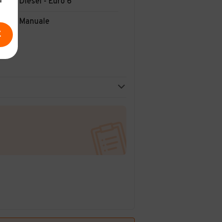
a
Diesel - Euro 6
Manuale
E