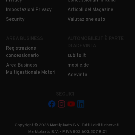
Privacy
Concessionari in Italia
Impostazioni Privacy
Articoli del Magazine
Security
Valutazione auto
AREA BUSINESS
AUTOMOBILE.IT È PARTE
DI ADEVINTA
Registrazione
concessionario
subito.it
Area Business
mobile.de
Multigestionale Motori
Adevinta
SEGUICI
Copyright © 2023 Marktplaats B.V. Tutti i diritti riservati.
Marktplaats B.V. - P.IVA 803.603.307.B.01