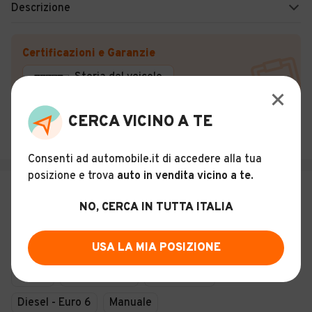
Descrizione
Certificazioni e Garanzie
Storia del veicolo
CERCA VICINO A TE
MONDO AUTO DI ENZO SANNA
Sassari (SS)
Consenti ad automobile.it di accedere alla tua
posizione e trova
auto in vendita vicino a te
.
€ 19.900
NO, CERCA IN TUTTA ITALIA
Peugeot Traveller 9 posti
14
USA LA MIA POSIZIONE
Usato
Giugno 2020
174.569 km
Diesel - Euro 6
Manuale