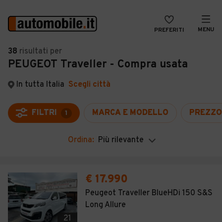
MENU
PREFERITI
CERCA
38
risultati
per
PEUGEOT Traveller - Compra usata
VENDI
Auto
MAGAZINE
Auto usate
In tutta Italia
Scegli città
ACCEDI
Auto Km 0
FILTRI
MARCA E MODELLO
PREZZO
1
Auto Nuove
Ordina:
Più rilevante
Noleggio a lungo termine
Auto d'epoca
€ 17.990
Moto
Peugeot Traveller BlueHDi 150 S&S
Long Allure
Camper
21