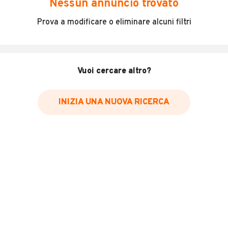
Nessun annuncio trovato
Incidenti in cui è stato coinvolto il veicolo
Prova a modificare o eliminare alcuni filtri
L'ultima lettura del contachilometri
Data e luogo di immatricolazione
Data e luogo delle revisioni effettuate
Vuoi cercare altro?
Importazioni
INIZIA UNA NUOVA RICERCA
Inserisci il numero di targa per verificare la disponibilità
del report.
Per saperne di più su CARFAX visita
il sito web
VERIFICA DISPONIBILITÀ REPORT