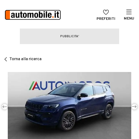
MENU
PREFERITI
CERCA
VENDI
Auto
MAGAZINE
Auto usate
Torna alla ricerca
ACCEDI
Auto Km 0
Auto Nuove
Noleggio a lungo termine
Auto d'epoca
Moto
Camper