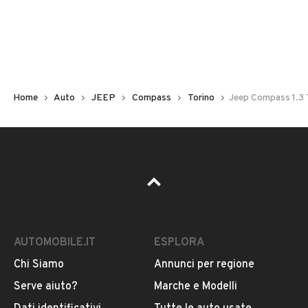
Non hai il numero di targa? Cercalo nelle foto del veicolo
o contatta
il venditore al telefono
o
via e-mail
per
riceverlo.
Home
Auto
JEEP
Compass
Torino
Jeep Compass 1.3 
AUTOMOBILE.IT
ESPLORA
Chi Siamo
Annunci per regione
Pubblicità
Serve aiuto?
Marche e Modelli