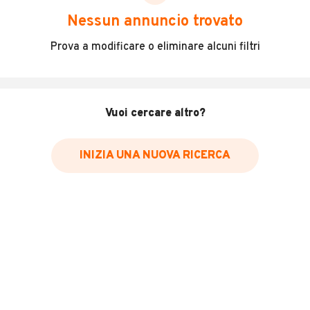
scegliere in modo trasparente e sicuro, come:
Nessun annuncio trovato
Incidenti in cui è stato coinvolto il veicolo
Prova a modificare o eliminare alcuni filtri
L'ultima lettura del contachilometri
Data e luogo di immatricolazione
Data e luogo delle revisioni effettuate
Vuoi cercare altro?
Importazioni
INIZIA UNA NUOVA RICERCA
Inserisci il numero di targa per verificare la disponibilità
del report.
Per saperne di più su CARFAX visita
il sito web
VERIFICA DISPONIBILITÀ REPORT