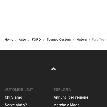
Non hai il numero di targa? Cercalo nelle foto del veicolo
o contatta
il venditore al telefono
o
via e-mail
per
riceverlo.
Home
Auto
FORD
Tourneo Custom
Matera
Ford Tour
AUTOMOBILE.IT
ESPLORA
Chi Siamo
Annunci per regione
Pubblicità
Serve aiuto?
Marche e Modelli