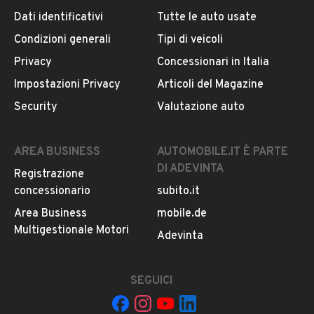
Dati identificativi
Tutte le auto usate
Condizioni generali
Tipi di veicoli
DESCRIZIONE
Privacy
Concessionari in Italia
Veicolo visionabile presso la nostra sede sita in
Impostazioni Privacy
Articoli del Magazine
MARCONIA alla Cda Olivastreto snc-75020(MT)
Security
Valutazione auto
Si riceve solo su APPUNTAMENTO-ROBERTO
MOSTRA NUMERO
No Mail-Solo Contatti telefonici
AREA BUSINESS
AUTOMOBILE.IT È PARTE
Veicolo KOMBI 6 POSTI Vano di Carico Gommato
DI ADEVINTA
Registrazione
Tagliandato 12 mesi di GARANZIA Soggetto ad IVA
concessionario
subito.it
Finanziabile.
Area Business
mobile.de
Multigestionale Motori
Adevinta
INFORMAZIONI VEICOLO
DATI BASE
CONSUMI
ESTETICA E CONDIZ
SEGUICI