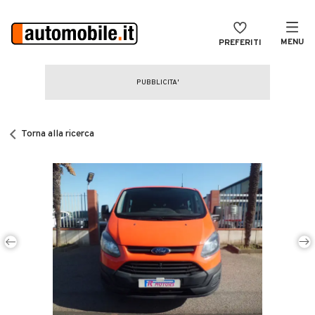
MENU
PREFERITI
CERCA
VENDI
Auto
MAGAZINE
Auto usate
Torna alla ricerca
ACCEDI
Auto Km 0
Auto Nuove
Noleggio a lungo termine
Auto d'epoca
Moto
Camper