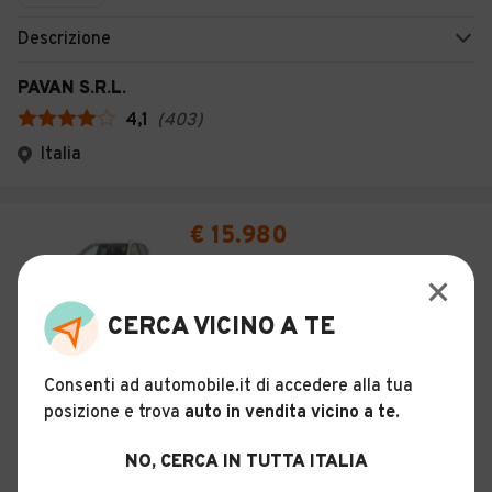
Descrizione
PAVAN S.R.L.
4,1
(
403
)
Italia
€ 15.980
MG ZS 1.5 Comfort (NEW)
29
CERCA VICINO A TE
KM 0
Gennaio 2026
Benzina
115 CV (85 KW)
Consenti ad automobile.it di accedere alla tua
Manuale
posizione e trova
auto in vendita vicino a te
.
Descrizione
NO, CERCA IN TUTTA ITALIA