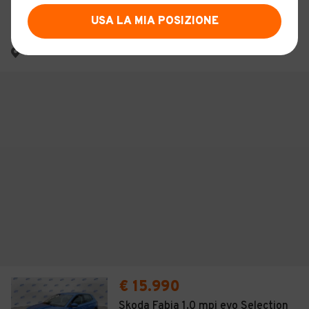
PAVAN S.R.L.
USA LA MIA POSIZIONE
4,1
(
403
)
Italia
€ 15.990
Skoda Fabia 1.0 mpi evo Selection