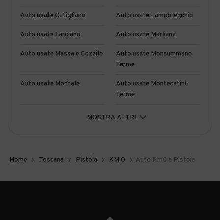
Auto usate Cutigliano
Auto usate Lamporecchio
Auto usate Larciano
Auto usate Marliana
Auto usate Massa e Cozzile
Auto usate Monsummano
Terme
Auto usate Montale
Auto usate Montecatini-
Terme
Auto usate Pescia
Auto usate Pieve a Nievole
MOSTRA ALTRI
Auto usate Piteglio
Auto usate Ponte
Buggianese
Home
Toscana
Pistoia
KM 0
Auto Km0 a Pistoia
Auto usate Quarrata
Auto usate Sambuca
Pistoiese
Auto usate San Marcello
Auto usate Serravalle
Pistoiese
Pistoiese