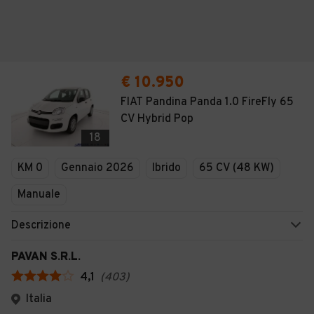
€ 10.950
FIAT Pandina Panda 1.0 FireFly 65
CV Hybrid Pop
18
KM 0
Gennaio 2026
Ibrido
65 CV (48 KW)
Manuale
Descrizione
PAVAN S.R.L.
4,1
(
403
)
Italia