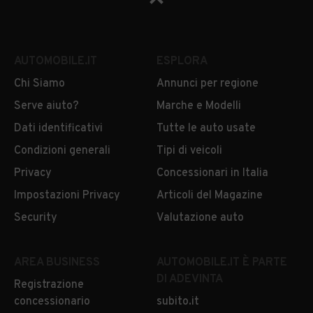
Auto usate Uzzano
AUTOMOBILE.IT
ESPLORA
Chi Siamo
Annunci per regione
Serve aiuto?
Marche e Modelli
Dati identificativi
Tutte le auto usate
Condizioni generali
Tipi di veicoli
Privacy
Concessionari in Italia
Impostazioni Privacy
Articoli del Magazine
Security
Valutazione auto
AREA BUSINESS
AUTOMOBILE.IT È PARTE
DI ADEVINTA
Registrazione
concessionario
subito.it