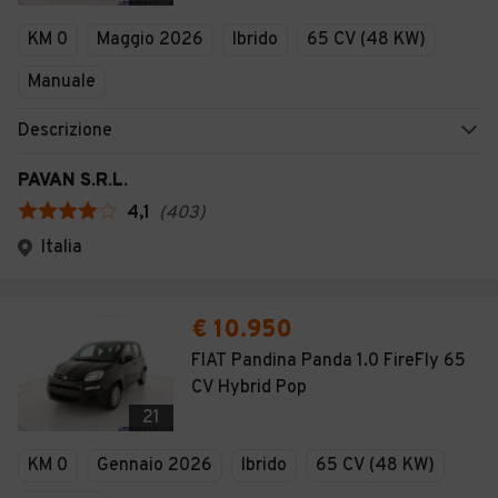
Veicoli Commerciali
KM 0
Maggio 2026
Ibrido
65 CV (48 KW)
Concessionari
Manuale
Descrizione
PAVAN S.R.L.
4,1
(
403
)
Italia
€ 10.950
FIAT Pandina Panda 1.0 FireFly 65
CV Hybrid Pop
21
KM 0
Gennaio 2026
Ibrido
65 CV (48 KW)