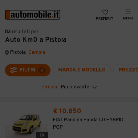
MENU
PREFERITI
CERCA
83
risultati
per
Auto Km0 a Pistoia
VENDI
Auto
MAGAZINE
Auto usate
Pistoia
Cambia
ACCEDI
Auto Km 0
FILTRI
MARCA E MODELLO
PREZZ
2
Auto Nuove
Ordina:
Più rilevante
Noleggio a lungo termine
Auto d'epoca
€ 10.850
Moto
FIAT Pandina Panda 1.0 HYBRID
POP
Camper
19