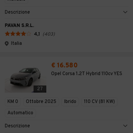
Descrizione
PAVAN S.R.L.
4,1
(
403
)
Italia
€ 16.580
Opel Corsa 1.2T Hybrid 110cv YES
27
KM 0
Ottobre 2025
Ibrido
110 CV (81 KW)
Automatico
Descrizione