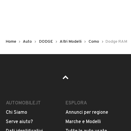
Non hai il numero di targa? Cercalo nelle foto del veicolo
o contatta
il venditore al telefono
o
via e-mail
per
riceverlo.
Home
Auto
DODGE
Altri Modelli
Como
Dodge RAM
AUTOMOBILE.IT
ESPLORA
Chi Siamo
Annunci per regione
Pubblicità
Serve aiuto?
Marche e Modelli