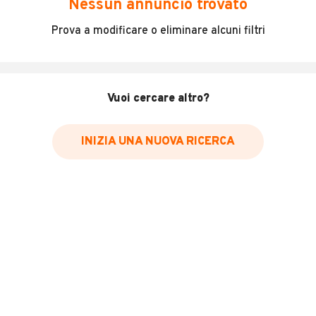
Nessun annuncio trovato
Incidenti in cui è stato coinvolto il veicolo
Prova a modificare o eliminare alcuni filtri
L'ultima lettura del contachilometri
Data e luogo di immatricolazione
Data e luogo delle revisioni effettuate
Vuoi cercare altro?
Importazioni
INIZIA UNA NUOVA RICERCA
Inserisci il numero di targa per verificare la disponibilità
del report.
Per saperne di più su CARFAX visita
il sito web
VERIFICA DISPONIBILITÀ REPORT