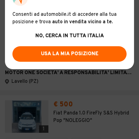
Diesel - Euro 6
Manuale
Consenti ad automobile.it di accedere alla tua
posizione e trova
auto in vendita vicino a te
.
Descrizione
NO, CERCA IN TUTTA ITALIA
Certificazioni e Garanzie
Storia del veicolo
USA LA MIA POSIZIONE
MOTOR ONE SOCIETA' A RESPONSABILITA' LIMITATA SEMPLIFICATA
Lavello (PZ)
€ 500
Fiat Panda 1.0 FireFly S&S Hybrid
Pop "NOLEGGIO"
1