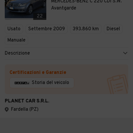
MERCEDES-BENZ C 220 CDI S.W.
Avantgarde
22
Usato
Settembre 2009
393.860 km
Diesel
Manuale
Descrizione
Certificazioni e Garanzie
Storia del veicolo
PLANET CAR S.R.L.
Fardella (PZ)