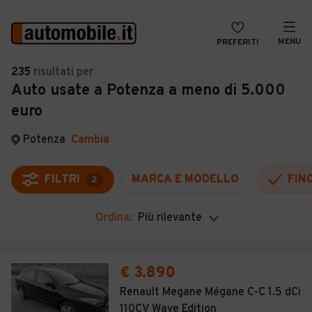
MENU
PREFERITI
CERCA
235
risultati
per
Auto usate a Potenza a meno di 5.000
VENDI
Auto
euro
MAGAZINE
Auto usate
Potenza
Cambia
ACCEDI
Auto Km 0
Auto Nuove
FILTRI
MARCA E MODELLO
FIN
2
Noleggio a lungo termine
Ordina:
Più rilevante
Auto d'epoca
Moto
€ 3.890
Camper
Renault Megane Mégane C-C 1.5 dCi
110CV Wave Edition