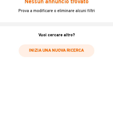
Nessun annuncio trovato
Incidenti in cui è stato coinvolto il veicolo
Prova a modificare o eliminare alcuni filtri
L'ultima lettura del contachilometri
Data e luogo di immatricolazione
Data e luogo delle revisioni effettuate
Vuoi cercare altro?
Importazioni
INIZIA UNA NUOVA RICERCA
Inserisci il numero di targa per verificare la disponibilità
del report.
Per saperne di più su CARFAX visita
il sito web
VERIFICA DISPONIBILITÀ REPORT