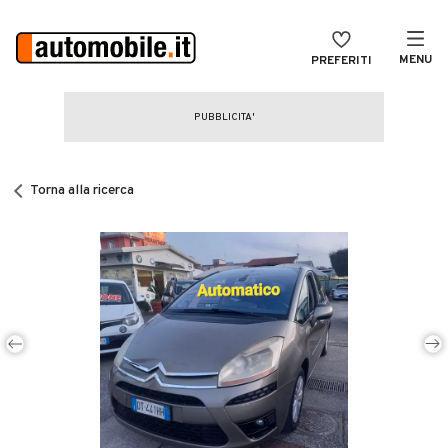
MENU
PREFERITI
CERCA
VENDI
Auto
MAGAZINE
Auto usate
Torna alla ricerca
ACCEDI
Auto Km 0
Auto Nuove
Noleggio a lungo termine
Auto d'epoca
Moto
Camper