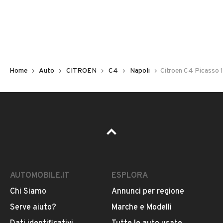
Non hai il numero di targa? Cercalo nelle foto del veicolo
o contatta
il venditore al telefono
o
via e-mail
per
riceverlo.
Home
Auto
CITROEN
C4
Napoli
Citroen C4 Picasso 
AUTOMOBILE.IT
ESPLORA
Chi Siamo
Annunci per regione
Pubblicità
Serve aiuto?
Marche e Modelli