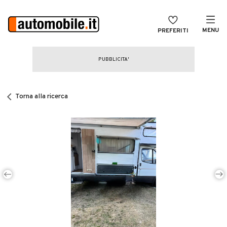
MENU
PREFERITI
CERCA
VENDI
Auto
MAGAZINE
Auto usate
Torna alla ricerca
ACCEDI
Auto Km 0
Auto Nuove
Noleggio a lungo termine
Auto d'epoca
Moto
Camper