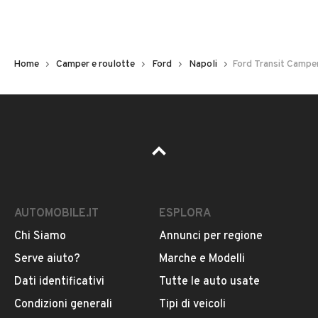
Tipologia
Camper pickup
Home
Camper e roulotte
Ford
Napoli
Ford Transit Campe
Cambio
VEDI TUTTI
Cambio automatico
VENDITORE
NUOVA FUTURAUTO DI ABBATE
FRANCESCO
AUTOMOBILE.IT
ESPLORA
Iscritto da 4 anni
Chi Siamo
Annunci per regione
Serve aiuto?
Marche e Modelli
Via Circumvallazione Esterna 16, 80019, Qualiano,
Napoli
Dati identificativi
Tutte le auto usate
Condizioni generali
Tipi di veicoli
MOSTRA NUMERO