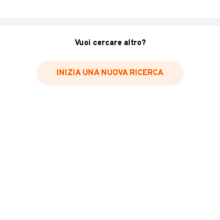
Km 350000
Revisionato e tagliandata
Inverter Frigo etc
Possibilità Assicurazione Epoca
Vuoi cercare altro?
Euro 350 annuali
Tel
MOSTRA NUMERO
INIZIA UNA NUOVA RICERCA
INFORMAZIONI VEICOLO
Marca
Ford
Immatricolazione
1991
Chilometri
350.000