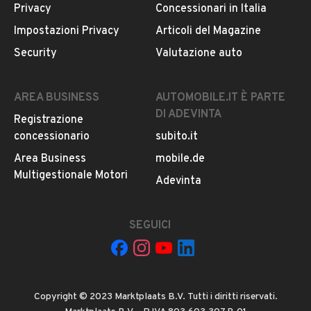
Privacy
Concessionari in Italia
Notifiche chiamate attive
Impostazioni Privacy
Articoli del Magazine
Questo venditore
riceverà un’e-mail di notifica
per
Security
Valutazione auto
ogni chiamata ricevuta.
AREA BUSINESS
AUTOMOBILE.IT È PARTE
CONTATTA IL VENDITORE
DI ADEVINTA
Registrazione
concessionario
subito.it
Il veicolo è ancora disponibile?
Area Business
mobile.de
Il prezzo è trattabile?
Multigestionale Motori
Adevinta
Offrite finanziamenti?
Accettate permute?
SEGUICI
È possibile vedere più foto?
Quali sono le condizioni della garanzia?
Copyright © 2023 Marktplaats B.V. Tutti i diritti riservati.