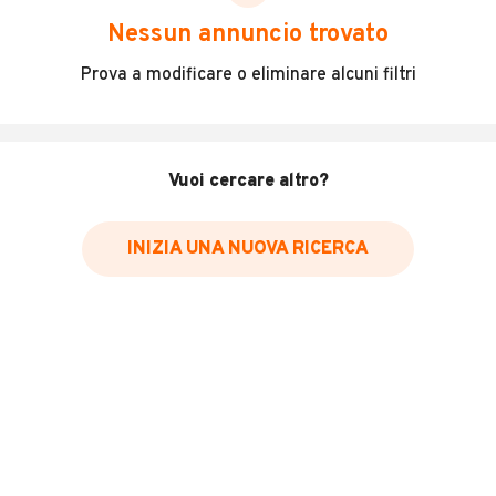
scegliere in modo trasparente e sicuro, come:
Nessun annuncio trovato
Incidenti in cui è stato coinvolto il veicolo
Prova a modificare o eliminare alcuni filtri
L'ultima lettura del contachilometri
Data e luogo di immatricolazione
Data e luogo delle revisioni effettuate
Vuoi cercare altro?
Importazioni
INIZIA UNA NUOVA RICERCA
Inserisci il numero di targa per verificare la disponibilità
del report.
Per saperne di più su CARFAX visita
il sito web
VERIFICA DISPONIBILITÀ REPORT