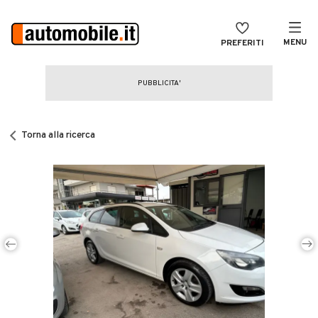
MENU
PREFERITI
CERCA
VENDI
Auto
MAGAZINE
Auto usate
Torna alla ricerca
ACCEDI
Auto Km 0
Auto Nuove
Noleggio a lungo termine
Auto d'epoca
Moto
Camper