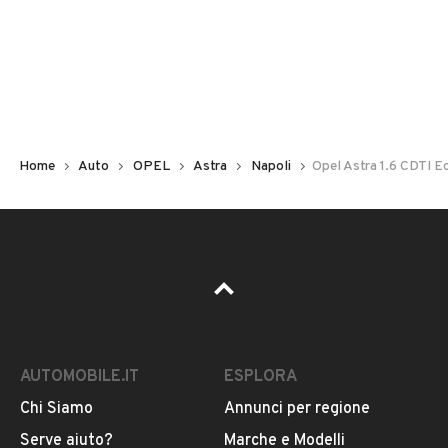
Non hai il numero di targa? Cercalo nelle foto del veicolo
o contatta
il venditore al telefono
o
via e-mail
per
riceverlo.
Home
Auto
OPEL
Astra
Napoli
Opel Astra 1.6 CDTI 
AUTOMOBILE.IT
ESPLORA
Chi Siamo
Annunci per regione
Pubblicità
Serve aiuto?
Marche e Modelli