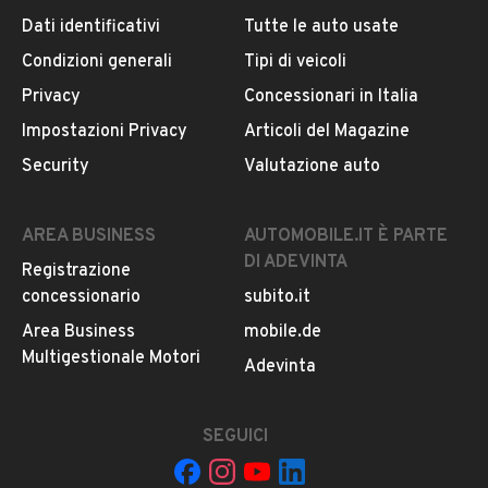
Dati identificativi
Tutte le auto usate
Condizioni generali
Tipi di veicoli
DESCRIZIONE
Privacy
Concessionari in Italia
Proponiamo OPEL ASTRA
Impostazioni Privacy
Articoli del Magazine
Security
Valutazione auto
Immatricolazione: 04/2015
Alimentazione: 1.6 Diesel
Chilometraggio: 220000
AREA BUSINESS
AUTOMOBILE.IT È PARTE
Cilindrata: 1598
DI ADEVINTA
Registrazione
Cavalli: 110
concessionario
subito.it
Kilowatt: 81
Classe ambientale: EURO6
Area Business
mobile.de
Tipo di cambio: manuale
Multigestionale Motori
LEGGI TUTTO
Adevinta
Colore: Bianco
Comandi al volante, stereo di serie, clima
Auto in buone condizioni. Può essere guidata da un
SEGUICI
INFORMAZIONI VEICOLO
neopatentato. Venduta con tagliando pre consegna e 12
mesi di garanzia incluso nel prezzo.