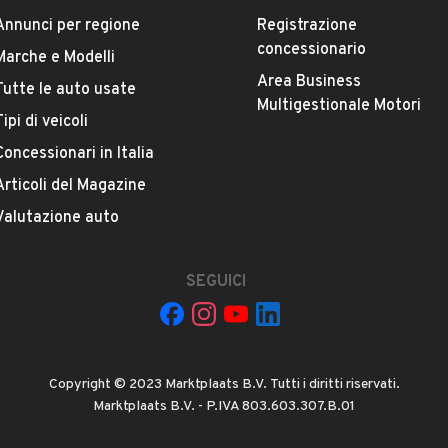
Annunci per regione
Registrazione
concessionario
Marche e Modelli
Area Business
Tutte le auto usate
ESTETICA E CONDIZIONI
ACCESSORI
Multigestionale Motori
Tipi di veicoli
Concessionari in Italia
Marca
RENAULT
Articoli del Magazine
Valutazione auto
Auto in esposizione.
Versione
-
SEGUICI
comprensivi di: furto-incendio, atti vandalici, eventi
stalli il tutto con scoperto e franchigia ZERO.
Chilometri
16.800
mpossibilitato al ritiro presso le nostre sedi.
Copyright © 2023 Marktplaats B.V. Tutti i diritti riservati.
Proprietari precedenti
Marktplaats B.V. - P.IVA 803.603.307.B.01
VEDI TUTTI
ri Napoli, un nostro collaboratore sarà lieto di
1
 o porto di Napoli.