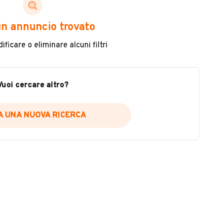
ni di cui necessiti per scegliere in modo trasparente
n annuncio trovato
 il veicolo
ficare o eliminare alcuni filtri
metri
ne
fettuate
Vuoi cercare altro?
IA UNA NUOVA RICERCA
icare la disponibilità del report.
a
il sito web
A DISPONIBILITÀ REPORT