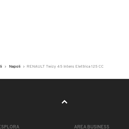
 nelle foto del veicolo o contatta
GU
per riceverlo.
li
Napoli
RENAULT Twizy 45 Intens Elettrica 125 CC
LEGGI TUTTO
ESPLORA
AREA BUSINESS