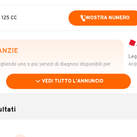
a 125 CC
MOSTRA NUMERO
ANZIE
Leg
acq
iendo uno o piú servizi di diagnosi disponibili per
VEDI TUTTO L'ANNUNCIO
OLO
 €
ltati
verificare la storia del veicolo semplicemente