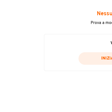
Avrai accesso a tutte le informazio
e sicuro, come:
Nessu
Incidenti in cui è stato coinvolto
Prova a modi
L'ultima lettura del contachilo
Data e luogo di immatricolazio
Data e luogo delle revisioni ef
Importazioni
INIZ
Inserisci il numero di targa per verif
Per saperne di più su CARFAX visit
VERIFIC