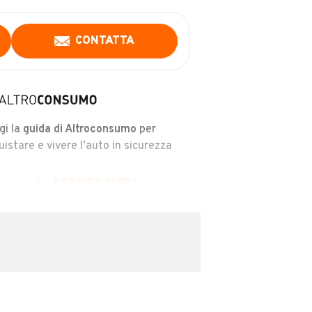
CONTATTA
gi la
guida di Altroconsumo
per
uistare e vivere l’auto in sicurezza
SCARICA GUIDA