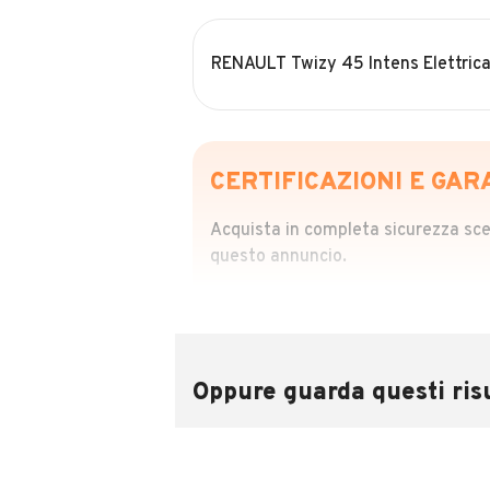
RENAULT Twizy 45 Intens Elettric
CERTIFICAZIONI E GAR
Acquista in completa sicurezza scegl
questo annuncio.
STORIA DEL VEIC
Richiedi da 39,99
Sponsorizzato
Oppure guarda questi risu
Attraverso il report CARFAX potrai 
utilizzando il numero di targa.