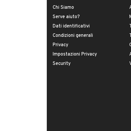
DATI BASE
CONSUMI
Chi Siamo
Serve aiuto?
Tipologia
Dati identificativi
USATO
Condizioni generali
Modello
Privacy
Altri Modelli
Impostazioni Privacy
Security
Carburante
Altro
Cambio
Cambio manuale
Numero di posti
VENDITORE
4 posti