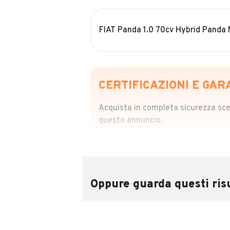
FIAT Panda 1.0 70cv Hybrid Panda
CERTIFICAZIONI E GAR
Acquista in completa sicurezza scegl
questo annuncio.
STORIA DEL VEIC
Richiedi da 39,99
Sponsorizzato
Oppure guarda questi risu
Attraverso il report CARFAX potrai 
utilizzando il numero di targa.