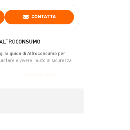
CONTATTA
gi la
guida di Altroconsumo
per
uistare e vivere l’auto in sicurezza
SCARICA GUIDA