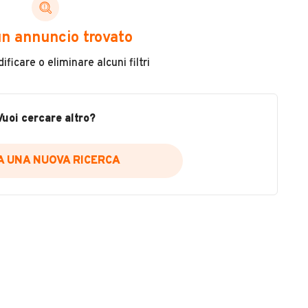
ni di cui necessiti per scegliere in modo trasparente
n annuncio trovato
 il veicolo
ficare o eliminare alcuni filtri
metri
ne
fettuate
Vuoi cercare altro?
IA UNA NUOVA RICERCA
icare la disponibilità del report.
a
il sito web
A DISPONIBILITÀ REPORT