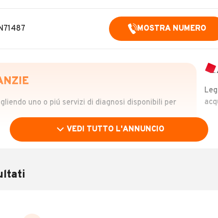
 N71487
MOSTRA NUMERO
ANZIE
Leg
acq
iendo uno o piú servizi di diagnosi disponibili per
VEDI TUTTO L'ANNUNCIO
OLO
 €
ltati
verificare la storia del veicolo semplicemente