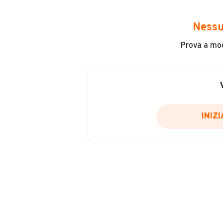
Avrai accesso a tutte le informazio
e sicuro, come:
Nessu
Incidenti in cui è stato coinvolto
Prova a modi
L'ultima lettura del contachilo
Data e luogo di immatricolazio
Data e luogo delle revisioni ef
Importazioni
INIZ
Inserisci il numero di targa per verif
Per saperne di più su CARFAX visit
VERIFIC