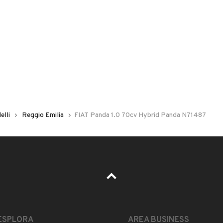
 nelle foto del veicolo o contatta
GU
per riceverlo.
 (Fix & Go)
elli
Reggio Emilia
FIAT Panda 1.0 70cv Hybrid Panda N71487
ESPLORA
AREA BUSINESS