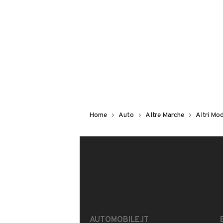
Non hai il numero di targa? Cercalo
il venditore al telefono
o
via e-mail
DESCRIZIONE
Optional:
- Kit multiuso riparazione pneumatici
Home
Auto
Altre Marche
Altri Mod
- Nero Cinema (Pastello)
- Opt di manovra Panda
- Targhetta Assistenza Ciao Fiat
- Libretto istruzioni in italiano
- steering opt PANDA (urban)
INFORMAZIONI VEICOLO
AUTOMOBILE.IT