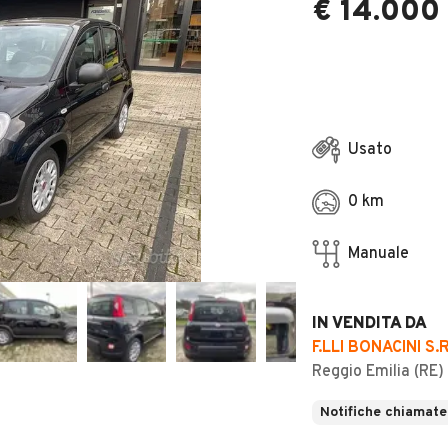
€ 14.000
Usato
0 km
Manuale
IN VENDITA DA
F.LLI BONACINI S.R
Reggio Emilia (RE)
Notifiche chiamate