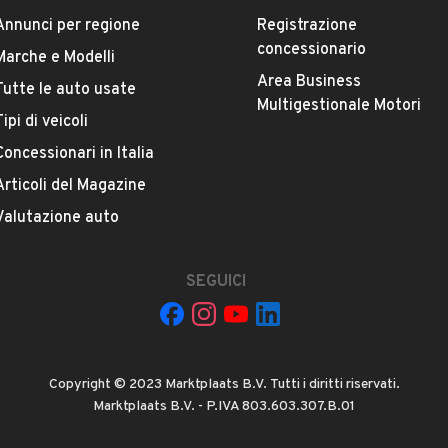
ESTETICA E CONDIZIONI
ACCESSORI
Annunci per regione
Registrazione
concessionario
Marche e Modelli
Marca
Area Business
Tutte le auto usate
Altre Marche
Multigestionale Motori
Tipi di veicoli
Versione
Concessionari in Italia
-
Articoli del Magazine
Valutazione auto
Immatricolazione
Ottobre 2024
SEGUICI
Numero di porte
VEDI TUTTI
4 o 5 porte
Copyright © 2023 Marktplaats B.V. Tutti i diritti riservati.
Cilindrata
Marktplaats B.V. - P.IVA 803.603.307.B.01
0 cm³