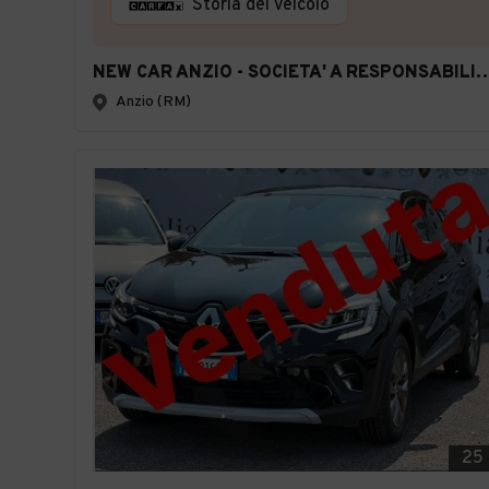
Storia del veicolo
NEW CAR ANZIO - SOCIETA' A RESPONSABILITA' LI
Anzio (RM)
25