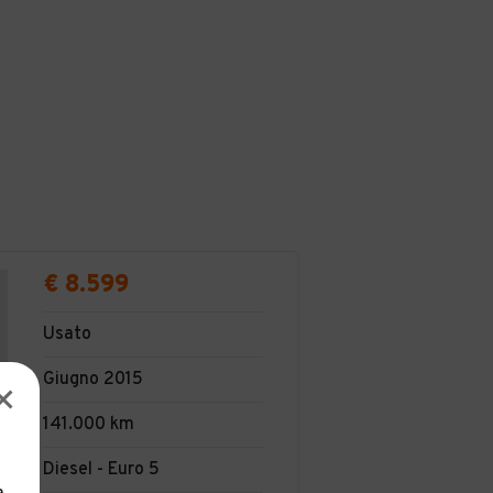
€ 8.599
Usato
Giugno 2015
141.000 km
Diesel - Euro 5