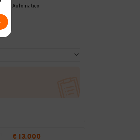
a
Automatico
E
€ 13.000