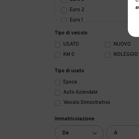
C
a
Euro 2
Euro 1
Euro 0
Tipo di veicolo
USATO
NUOVO
KM 0
NOLEGGIO
Tipo di usato
Epoca
Auto Aziendale
Veicolo Dimostrativo
Immatricolazione