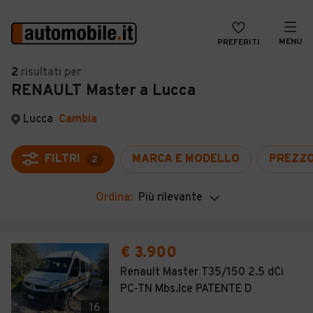
MENU
PREFERITI
CERCA
2
risultati
per
RENAULT Master a Lucca
VENDI
Auto
MAGAZINE
Auto usate
Lucca
Cambia
ACCEDI
Auto Km 0
FILTRI
MARCA E MODELLO
PREZZ
2
Auto Nuove
Ordina:
Più rilevante
Noleggio a lungo termine
Auto d'epoca
€ 3.900
Moto
Renault Master T35/150 2.5 dCi
PC-TN Mbs.Ice PATENTE D
Camper
16