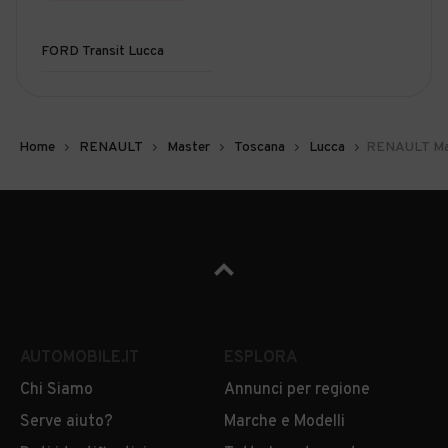
FORD Transit Lucca
Home
RENAULT
Master
Toscana
Lucca
RENAULT Mas
AUTOMOBILE.IT
ESPLORA
Chi Siamo
Annunci per regione
Serve aiuto?
Marche e Modelli