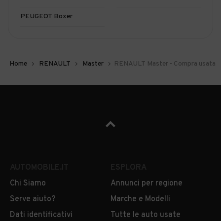
PEUGEOT Boxer
Home
RENAULT
Master
RENAULT Master - Compra usata
AUTOMOBILE.IT
ESPLORA
Chi Siamo
Annunci per regione
Serve aiuto?
Marche e Modelli
Dati identificativi
Tutte le auto usate