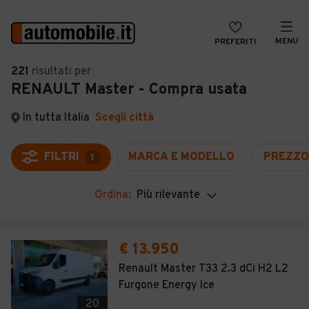
MENU
PREFERITI
CERCA
221
risultati
per
RENAULT Master - Compra usata
VENDI
Auto
MAGAZINE
Auto usate
In tutta Italia
Scegli città
ACCEDI
Auto Km 0
FILTRI
MARCA E MODELLO
PREZZO
1
Auto Nuove
Ordina:
Più rilevante
Noleggio a lungo termine
Auto d'epoca
€ 13.950
Moto
Renault Master T33 2.3 dCi H2 L2
Furgone Energy Ice
Camper
20