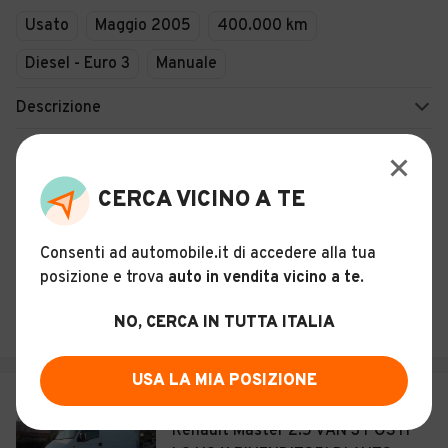
Usato
Maggio 2005
400.000 km
Diesel - Euro 3
Manuale
Descrizione
Certificazioni e Garanzie
CERCA VICINO A TE
Storia del veicolo
Consenti ad automobile.it di accedere alla tua
GRUPPO RAMON S.R.L.
posizione e trova
auto in vendita vicino a te
.
4,2
(
80
)
NO, CERCA IN TUTTA ITALIA
Nervesa della Battaglia (TV)
USA LA MIA POSIZIONE
€ 3.800
Renault Master 2.5 VAN 3 POSTI