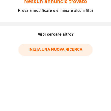
Nessun annuncio trovato
Incidenti in cui è stato coinvolto il veicolo
Prova a modificare o eliminare alcuni filtri
L'ultima lettura del contachilometri
Data e luogo di immatricolazione
Data e luogo delle revisioni effettuate
Vuoi cercare altro?
Importazioni
INIZIA UNA NUOVA RICERCA
Inserisci il numero di targa per verificare la disponibilità
del report.
Per saperne di più su CARFAX visita
il sito web
VERIFICA DISPONIBILITÀ REPORT