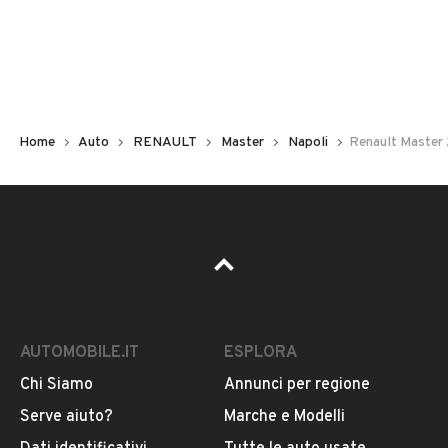
Non hai il numero di targa? Cercalo nelle foto del veicolo
o contatta
il venditore al telefono
o
via e-mail
per
riceverlo.
Home
Auto
RENAULT
Master
Napoli
Renault Master 
AUTOMOBILE.IT
ESPLORA
Chi Siamo
Annunci per regione
Pubblicità
Serve aiuto?
Marche e Modelli