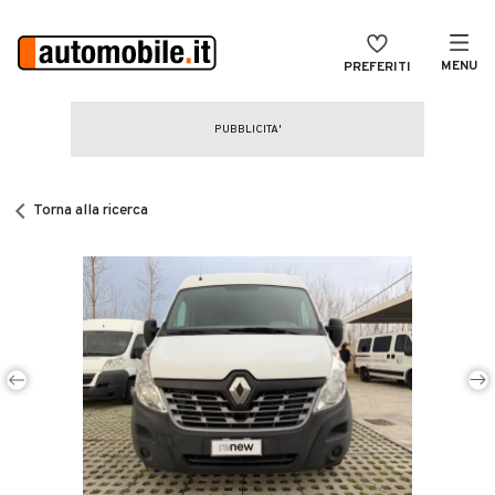
MENU
PREFERITI
CERCA
VENDI
Auto
MAGAZINE
Auto usate
Torna alla ricerca
ACCEDI
Auto Km 0
Auto Nuove
Noleggio a lungo termine
Auto d'epoca
Moto
Camper