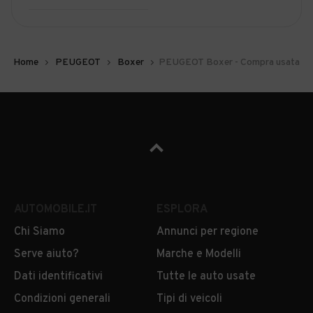
Home
PEUGEOT
Boxer
PEUGEOT Boxer - Compra usata
AUTOMOBILE.IT
ESPLORA
Chi Siamo
Annunci per regione
Serve aiuto?
Marche e Modelli
Dati identificativi
Tutte le auto usate
Condizioni generali
Tipi di veicoli