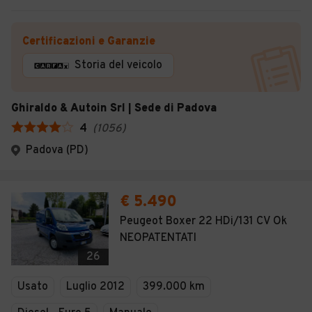
Certificazioni e Garanzie
Storia del veicolo
Ghiraldo & Autoin Srl | Sede di Padova
4
(
1056
)
Padova (PD)
€ 5.490
Peugeot Boxer 22 HDi/131 CV Ok
NEOPATENTATI
26
Usato
Luglio 2012
399.000 km