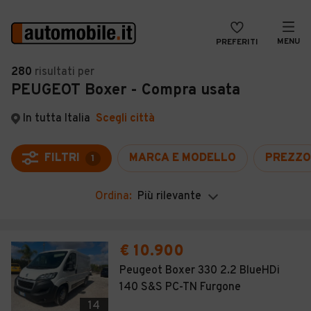
MENU
PREFERITI
CERCA
280
risultati
per
PEUGEOT Boxer - Compra usata
VENDI
Auto
MAGAZINE
Auto usate
In tutta Italia
Scegli città
ACCEDI
Auto Km 0
FILTRI
MARCA E MODELLO
PREZZO
1
Auto Nuove
Ordina:
Più rilevante
Noleggio a lungo termine
Auto d'epoca
€ 10.900
Moto
Peugeot Boxer 330 2.2 BlueHDi
140 S&S PC-TN Furgone
Camper
14