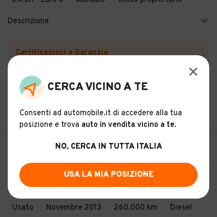
Diesel - Euro 6
Manuale
Unico proprietario
Descrizione
Certificazioni e Garanzie
Storia del veicolo
CERCA VICINO A TE
CAR SISTEM DI RITONDALE SAVERIO
Grisolia (CS)
Consenti ad automobile.it di accedere alla tua
posizione e trova
auto in vendita vicino a te
.
NO, CERCA IN TUTTA ITALIA
€ 7.500
Peugeot Boxer FURGONI LUNGO
USA LA MIA POSIZIONE
17
Usato
Novembre 2013
260.000 km
Diesel