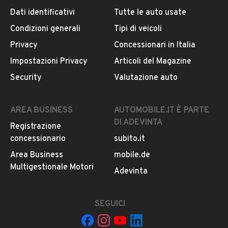
Dati identificativi
Tutte le auto usate
Condizioni generali
Tipi di veicoli
DESCRIZIONE
Privacy
Concessionari in Italia
VEICOLO PROVENIENZA NORD ITALIA
Impostazioni Privacy
Articoli del Magazine
MAI SINISTRATA
Security
Valutazione auto
IMMATRICOLATA 1/18
CILINDRATA 1997
KW 96
AREA BUSINESS
AUTOMOBILE.IT È PARTE
130 CV
DI ADEVINTA
Registrazione
6 MERCE
concessionario
subito.it
EURO 6B
LUNGHEZZA 5.413 M
Area Business
mobile.de
LARGHEZZA 2.050 M
Multigestionale Motori
LEGGI TUTTO
Adevinta
PORTATA 1300 KG
MISURE VANO CARICO :
LUNGHEZZA 306 M
SEGUICI
INFORMAZIONI VEICOLO
LARGHEZZA 1.88 M
ALTEZZA 1.94 M