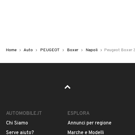
Non hai il numero di targa? Cercalo nelle foto del veicolo
o contatta
il venditore al telefono
o
via e-mail
per
riceverlo.
Home
Auto
PEUGEOT
Boxer
Napoli
Peugeot Boxer 
AUTOMOBILE.IT
ESPLORA
Chi Siamo
Annunci per regione
Pubblicità
Serve aiuto?
Marche e Modelli