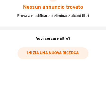
scegliere in modo trasparente e sicuro, come:
Nessun annuncio trovato
Incidenti in cui è stato coinvolto il veicolo
Prova a modificare o eliminare alcuni filtri
L'ultima lettura del contachilometri
Data e luogo di immatricolazione
Data e luogo delle revisioni effettuate
Vuoi cercare altro?
Importazioni
INIZIA UNA NUOVA RICERCA
Inserisci il numero di targa per verificare la disponibilità
del report.
Per saperne di più su CARFAX visita
il sito web
VERIFICA DISPONIBILITÀ REPORT