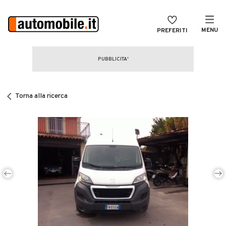
MENU
PREFERITI
CERCA
VENDI
Auto
MAGAZINE
Auto usate
Torna alla ricerca
ACCEDI
Auto Km 0
Auto Nuove
Noleggio a lungo termine
Auto d'epoca
Moto
Camper