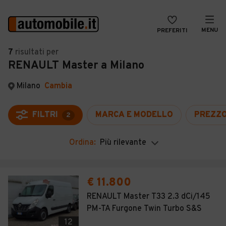
MENU
PREFERITI
CERCA
7
risultati
per
RENAULT Master a Milano
VENDI
Auto
MAGAZINE
Auto usate
Milano
Cambia
ACCEDI
Auto Km 0
FILTRI
MARCA E MODELLO
PREZZ
2
Auto Nuove
Ordina:
Più rilevante
Noleggio a lungo termine
Auto d'epoca
€ 11.800
Moto
RENAULT Master T33 2.3 dCi/145
PM-TA Furgone Twin Turbo S&S
Camper
12