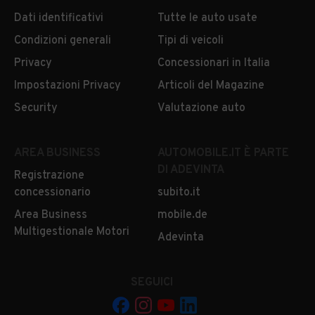
Dati identificativi
Tutte le auto usate
Condizioni generali
Tipi di veicoli
Privacy
Concessionari in Italia
Impostazioni Privacy
Articoli del Magazine
Security
Valutazione auto
AREA BUSINESS
AUTOMOBILE.IT È PARTE
DI ADEVINTA
Registrazione
concessionario
subito.it
Area Business
mobile.de
Multigestionale Motori
Adevinta
SEGUICI