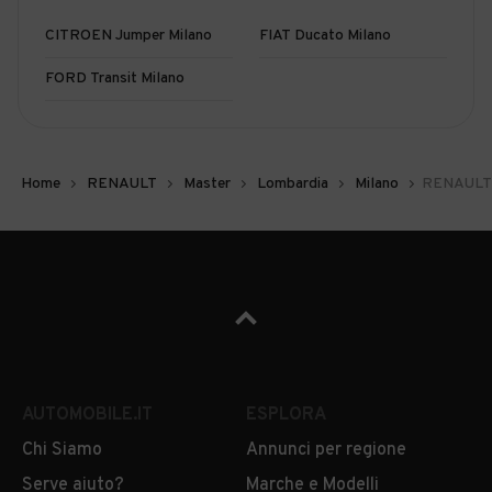
CITROEN Jumper Milano
FIAT Ducato Milano
FORD Transit Milano
Home
RENAULT
Master
Lombardia
Milano
RENAULT M
AUTOMOBILE.IT
ESPLORA
Chi Siamo
Annunci per regione
Serve aiuto?
Marche e Modelli