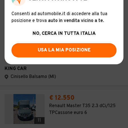
Diesel - Euro 5
Manuale
Consenti ad automobile.it di accedere alla tua
posizione e trova
auto in vendita vicino a te
.
Descrizione
NO, CERCA IN TUTTA ITALIA
Certificazioni e Garanzie
USA LA MIA POSIZIONE
Storia del veicolo
KING CAR
Cinisello Balsamo (MI)
€ 12.550
Renault Master T35 2.3 dCi/125
TPCassone euro 6
11