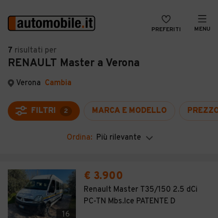
MENU
PREFERITI
CERCA
7
risultati
per
RENAULT Master a Verona
VENDI
Auto
MAGAZINE
Auto usate
Verona
Cambia
ACCEDI
Auto Km 0
FILTRI
MARCA E MODELLO
PREZZ
2
Auto Nuove
Ordina:
Più rilevante
Noleggio a lungo termine
Auto d'epoca
€ 3.900
Moto
Renault Master T35/150 2.5 dCi
PC-TN Mbs.Ice PATENTE D
Camper
16