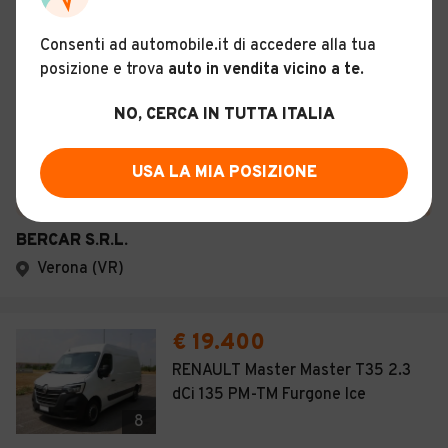
Manuale
Unico proprietario
Consenti ad automobile.it di accedere alla tua
posizione e trova
auto in vendita vicino a te
.
Descrizione
NO, CERCA IN TUTTA ITALIA
Certificazioni e Garanzie
USA LA MIA POSIZIONE
Storia del veicolo
BERCAR S.R.L.
Verona (VR)
€ 19.400
RENAULT Master Master T35 2.3
dCi 135 PM-TM Furgone Ice
8