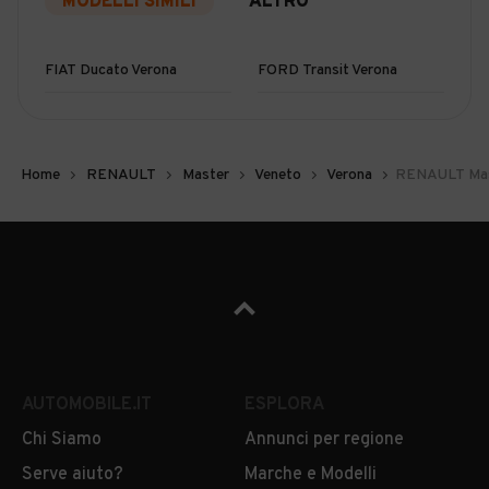
MODELLI SIMILI
ALTRO
FIAT Ducato Verona
FORD Transit Verona
Home
RENAULT
Master
Veneto
Verona
RENAULT Mast
AUTOMOBILE.IT
ESPLORA
Chi Siamo
Annunci per regione
Serve aiuto?
Marche e Modelli