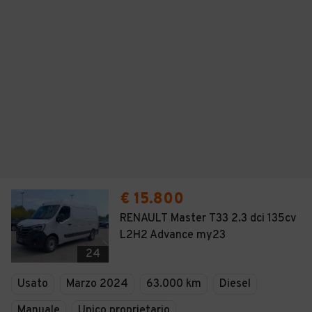
€ 15.800
RENAULT Master T33 2.3 dci 135cv
L2H2 Advance my23
24
Usato
Marzo 2024
63.000 km
Diesel
Manuale
Unico proprietario